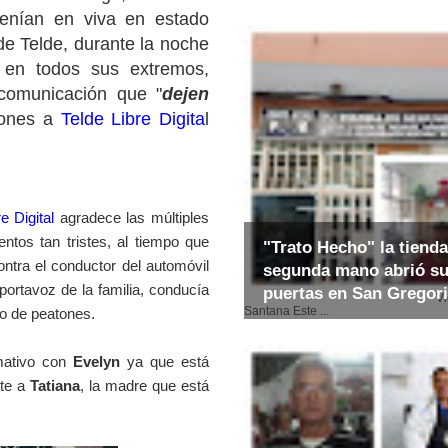
enían en viva en estado
de Telde, durante la noche
 en todos sus extremos,
comunicación que "
dejen
iones a
Telde Libre Digita
l
e Digital
agradece las múltiples
tos tan tristes, al tiempo que
"Trato Hecho" la tienda
ontra el conductor del automóvil
segunda mano abrió s
portavoz de la familia, conducía
puertas en San Gregor
Video: E
Santana Este ...
o de peatones.
rmativo con
Evelyn
ya que está
nte a
Tatiana
, la madre que está