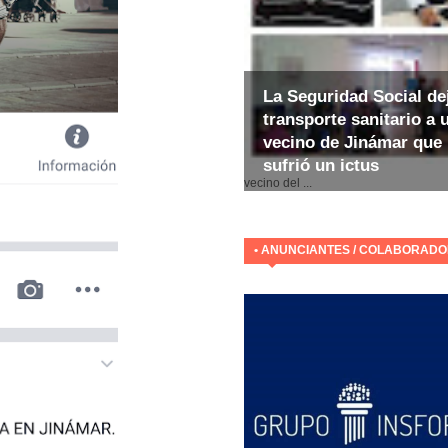
La Seguridad Social de
transporte sanitario a 
vecino de Jinámar que
sufrió un ictus
E
vecino del ...
• ANUNCIANTES / COLABORAD