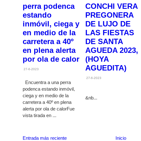
perra podenca
CONCHI VERA
estando
PREGONERA
inmóvil, ciega y
DE LUJO DE
en medio de la
LAS FIESTAS
carretera a 40º
DE SANTA
en plena alerta
AGUEDA 2023,
por ola de calor
(HOYA
AGUEDITA)
27-6-2023
27-6-2023
Encuentra a una perra
podenca estando inmóvil,
ciega y en medio de la
&nb...
carretera a 40º en plena
alerta por ola de calorFue
vista tirada en ...
Entrada más reciente
Inicio