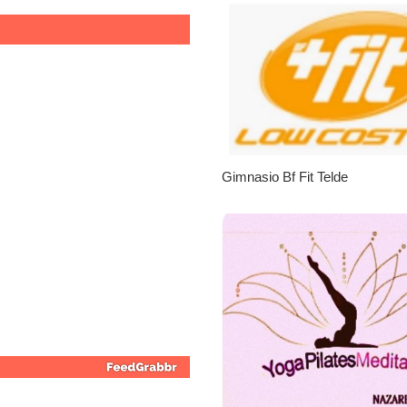
Gimnasio Bf Fit Telde
No tengo para alimentarl
|
Leales.org » Gran Canaria