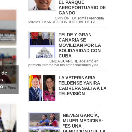
EL PARQUE
AEROPORTUARIO DE
GANDO"
OPINIÓN Dr. Tomás Arencibia
Mireles LA ANULACIÓN JUDICIAL DE LA ...
TELDE Y GRAN
CANARIA SE
MOVILIZAN POR LA
SOLIDARIDAD CON
CUBA
ONDA GUANCHE adelantó en
primicia imfomativa los actos solenmes y de ...
 de
LA VETERINARIA
us
TELDENSE YANIRA
io
CABRERA SALTA A LA
noc
TELEVISIÓN
...
NIEVES GARCÍA,
MUJER MEDICINA:
"ES UNA
BENDICIÓN QUE LA