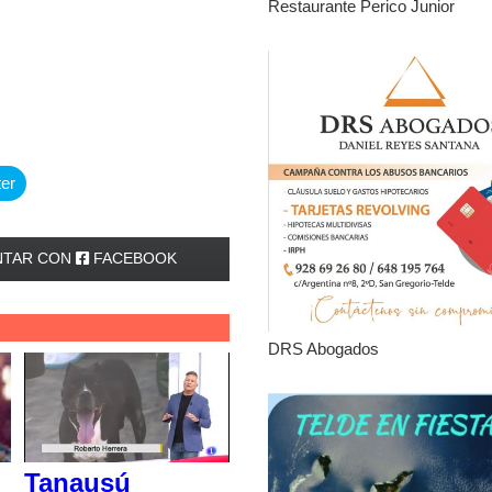
Restaurante Perico Junior
ter
TAR CON
FACEBOOK
DRS Abogados
Tanausú