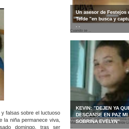
Un asesor de Festejos 
Telde "en busca y captu
. .
Cuando se ...
KEVIN: "DEJEN YA QU
 y falsas sobre el luctuoso
DESCANSE EN PAZ MI
Vanesa Kevin , potavoz de la familia 
e la niña permanece viva,
SOBRINA EVELYN"
Macera acaba de confirmar a Telde Li
sado domingo, tras ser
...