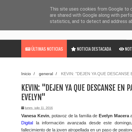
Noticias
Cargando...
This site uses cookies from Google to de
are shared with Google along with perfo
statistics, and to detect and address a
ÚLTIMAS NOTICIAS
NOTICIA DESTACADA
NOT
Inicio
/
general
/
KEVIN: "DEJEN YA QUE DESCANSE 
KEVIN: "DEJEN YA QUE DESCANSE EN P
EVELYN"
lunes, julio 11, 2016
Vanesa Kevin
, potavoz de la familia de
Evelyn Macera
a
Digital
la información avanzada desde este domingo, 
fallecimiento de la joven atropellada en un paso de peato