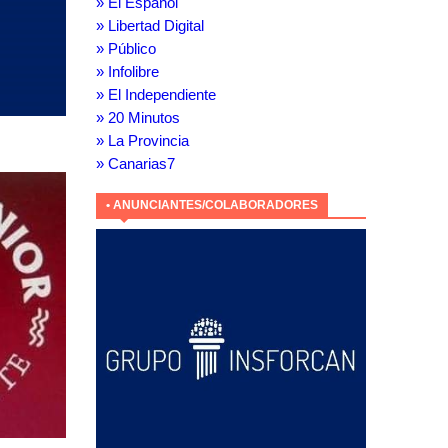
» El Español
» Libertad Digital
» Público
» Infolibre
» El Independiente
» 20 Minutos
» La Provincia
» Canarias7
• ANUNCIANTES/COLABORADORES