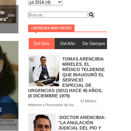
de
ra" .
• NOTICIAS MÁS VISTAS
Del Mes
Del Año
De Siempre
TOMAS ARENCIBIA
MIRELES, EL
MÉDICO TELDENSE
QUE INAUGURÓ EL
SERVICIO
ESPECIAL DE
URGENCIAS (SEU) HACE 45 AÑOS;
(6 DICIEMBRE 1979)
El Médico
teldense y Procurador de los ...
E
:DOCTOR ARENCIBIA:
de Evelyn
"LA ANULACIÓN
bre Digital
JUDICIAL DEL PIO Y