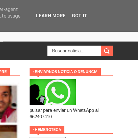
ser-agent
rate usage
LEARN MORE
GOT IT
MPRE
• ENVIARNOS NOTICIA O DENUNCIA
pulsar para enviar un WhatsApp al
662407410
• HEMEROTECA