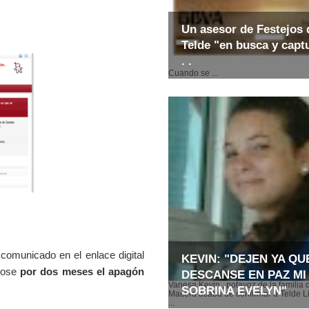
Un asesor de Festejos 
Telde "en busca y captu
. .
Cuando se ...
comunicado en el enlace digital
KEVIN: "DEJEN YA QU
dose
por dos meses el apagón
DESCANSE EN PAZ MI
Vanesa Kevin , potavoz de la familia 
SOBRINA EVELYN"
Macera acaba de confirmar a Telde Li
...