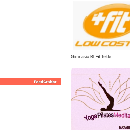
Gimnasio Bf Fit Telde
No tengo para alimentarl
|
Leales.org » Gran Canaria