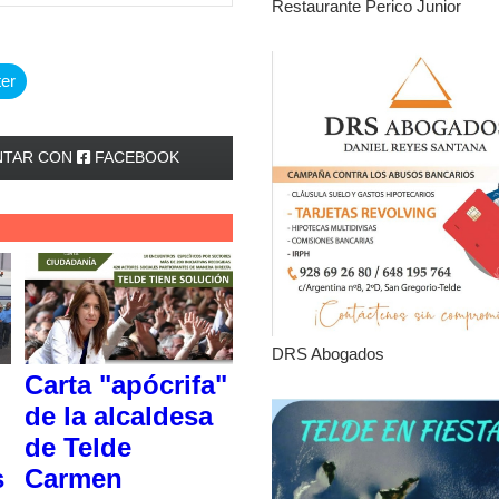
Restaurante Perico Junior
ter
TAR CON
FACEBOOK
DRS Abogados
Carta "apócrifa"
de la alcaldesa
de Telde
s
Carmen