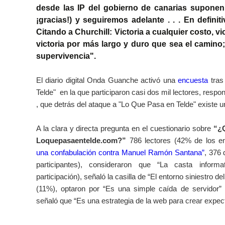
desde las IP del gobierno de canarias suponen 
¡gracias!) y seguiremos adelante . . .
En definit
Citando a Churchill: Victoria a cualquier costo, vic
victoria por más largo y duro que sea el camino;
supervivencia
".
El diario digital Onda Guanche activó una
encuesta
tras
Telde" en la que participaron casi dos mil lectores, resp
, que detrás del ataque a "Lo Que Pasa en Telde" existe 
A la clara y directa pregunta en el cuestionario sobre
“¿Q
Loquepasaentelde.com?”
786 lectores (42% de los e
una confabulación contra Manuel Ramón Santana”
, 376
participantes), consideraron que “La casta inform
participación), señaló la casilla de “El entorno siniestro de
(11%), optaron por “Es una simple caída de servidor” 
señaló que “Es una estrategia de la web para crear expec