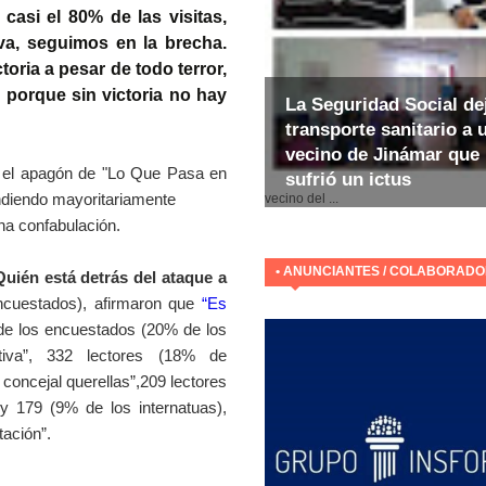
casi el 80% de las visitas,
iva, seguimos en la brecha.
toria a pesar de todo terror,
 porque sin victoria no hay
La Seguridad Social de
transporte sanitario a 
vecino de Jinámar que
 el apagón de "Lo Que Pasa en
sufrió un ictus
E
ondiendo mayoritariamente
vecino del ...
una confabulación.
• ANUNCIANTES / COLABORAD
uién está detrás del ataque a
ncuestados), afirmaron que
“Es
 de los encuestados (20% de los
ativa”, 332 lectores (18% de
l concejal querellas”,209 lectores
y 179 (9% de los internatuas),
tación”.