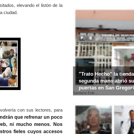
sitados, elevando el listón de la
la ciudad.
"Trato Hecho" la tienda
segunda mano abrió s
puertas en San Gregor
Video: E
Santana Este ...
volvería con sus lectores, para
endrán que refrenar un poco
a web, ni mucho menos. Nos
stros fieles cuyos accesos