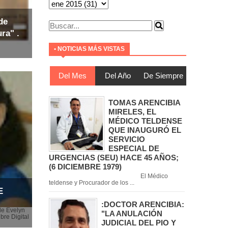
de
ra" .
• NOTICIAS MÁS VISTAS
Del Mes
Del Año
De Siempre
TOMAS ARENCIBIA
MIRELES, EL
MÉDICO TELDENSE
QUE INAUGURÓ EL
SERVICIO
ESPECIAL DE
URGENCIAS (SEU) HACE 45 AÑOS;
(6 DICIEMBRE 1979)
El Médico
teldense y Procurador de los ...
E
:DOCTOR ARENCIBIA:
de Evelyn
"LA ANULACIÓN
bre Digital
JUDICIAL DEL PIO Y