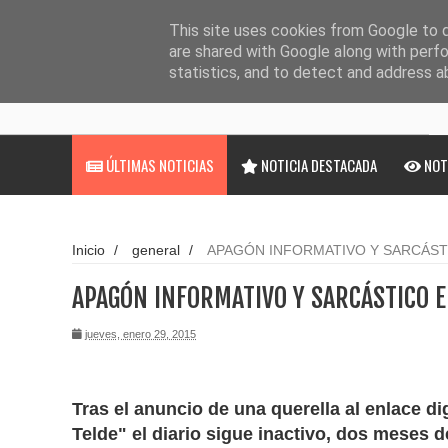
Noticias
Cargando...
This site uses cookies from Google to de
are shared with Google along with perfo
statistics, and to detect and address a
ÚLTIMAS NOTICIAS
NOTICIA DESTACADA
NOT
Inicio
/
general
/
APAGÓN INFORMATIVO Y SARCÁST
APAGÓN INFORMATIVO Y SARCÁSTICO E
jueves, enero 29, 2015
Tras el anuncio de una querella al enlace di
Telde" el diario sigue inactivo, dos meses 