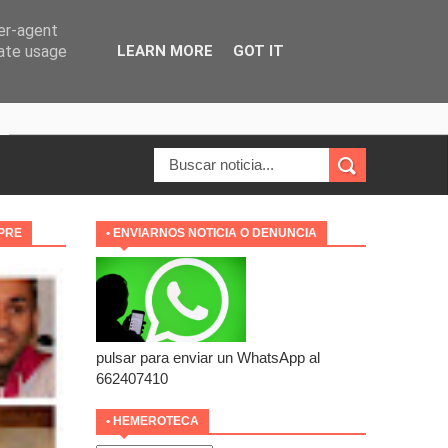
ser-agent
rate usage
LEARN MORE
GOT IT
MPRE
• ENVIARNOS NOTICIA O DENUNCIA
pulsar para enviar un WhatsApp al
662407410
• HEMEROTECA