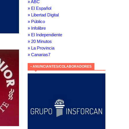
» ABC
» El Español
» Libertad Digital
» Público
» Infolibre
» El Independiente
» 20 Minutos
» La Provincia
» Canarias7
• ANUNCIANTES/COLABORADORES