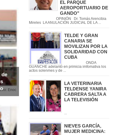
EL PARQUE
AEROPORTUARIO DE
GANDO"
OPINIÓN Dr. Tomás Arencibia
Mireles LA ANULACIÓN JUDICIAL DE LA ...
TELDE Y GRAN
CANARIA SE
MOVILIZAN POR LA
SOLIDARIDAD CON
CUBA
ONDA
GUANCHE adelantó en primicia imfomativa los
actos solenmes y de ...
 de
us
LA VETERINARIA
io
TELDENSE YANIRA
noc
CABRERA SALTA A
LA TELEVISIÓN
...
NIEVES GARCÍA,
MUJER MEDICINA: