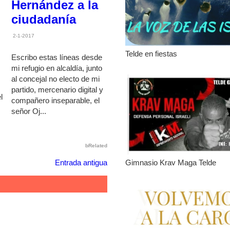
Hernández a la
ciudadanía
2-1-2017
Telde en fiestas
Escribo estas líneas desde
mi refugio en alcaldía, junto
al concejal no electo de mi
partido, mercenario digital y
l
compañero inseparable, el
señor Oj...
bRelated
Gimnasio Krav Maga Telde
Entrada antigua