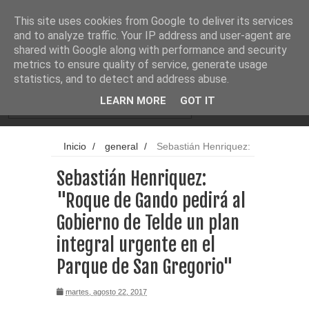
Noticias
Cargando...
This site uses cookies from Google to deliver its services
and to analyze traffic. Your IP address and user-agent are
shared with Google along with performance and security
metrics to ensure quality of service, generate usage
statistics, and to detect and address abuse.
LEARN MORE
GOT IT
Inicio
/
general
/
Sebastián Henriquez:
"Roque de Gando pedirá al Gobierno de
Sebastián Henriquez:
Telde un plan integral urgente en el Parque
de San Gregorio"
"Roque de Gando pedirá al
Gobierno de Telde un plan
integral urgente en el
Parque de San Gregorio"
martes, agosto 22, 2017