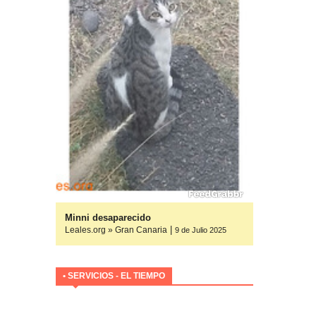
yuda
Minni desaparecido
|
Leales.org » Gran Canaria
ulio 2025
9 de Julio 2025
• SERVICIOS - EL TIEMPO