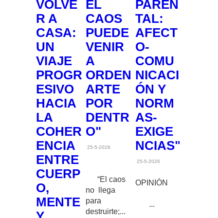
VOLVE
EL
PAREN
R A
CAOS
TAL:
CASA:
PUEDE
AFECT
UN
VENIR
O-
VIAJE
A
COMU
PROGR
ORDEN
NICACI
ESIVO
ARTE
ÓN Y
HACIA
POR
NORM
LA
DENTR
AS-
COHER
O"
EXIGE
ENCIA
NCIAS"
25-5-2026
ENTRE
25-5-2026
CUERP
“El caos
OPINIÓN
O,
no llega
MENTE
para
...
destruirte;...
Y