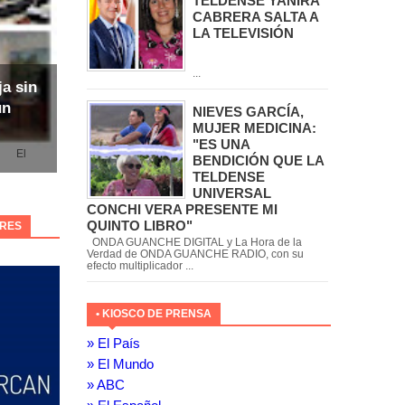
TELDENSE YANIRA
CABRERA SALTA A
LA TELEVISIÓN
...
ja sin
un
NIEVES GARCÍA,
MUJER MEDICINA:
"ES UNA
l
BENDICIÓN QUE LA
TELDENSE
UNIVERSAL
CONCHI VERA PRESENTE MI
QUINTO LIBRO"
ORES
ONDA GUANCHE DIGITAL y La Hora de la
Verdad de ONDA GUANCHE RADIO, con su
efecto multiplicador ...
• KIOSCO DE PRENSA
» El País
» El Mundo
» ABC