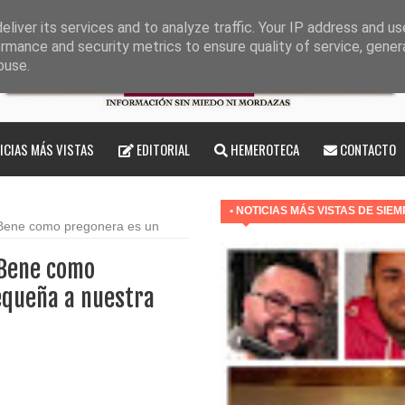
liver its services and to analyze traffic. Your IP address and u
rmance and security metrics to ensure quality of service, gene
buse.
ICIAS MÁS VISTAS
EDITORIAL
HEMEROTECA
CONTACTO
• NOTICIAS MÁS VISTAS DE SIE
Bene como pregonera es un
 Bene como
equeña a nuestra