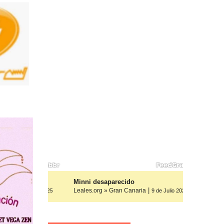
os, ayuda
Minni desaparecido
|
Leales.org » Gran Canaria
9 de Julio 2025
9 de Julio 2025