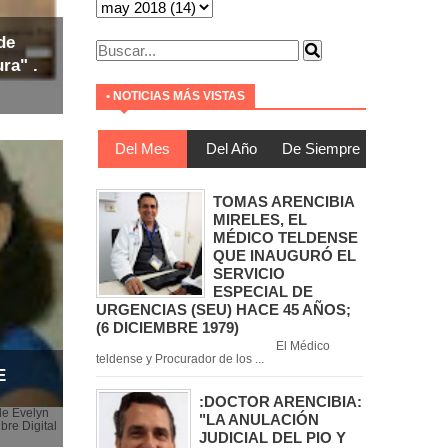
de
ra" .
• NOTICIAS MÁS VISTAS
Del Mes
Del Año
De Siempre
TOMAS ARENCIBIA
MIRELES, EL
MÉDICO TELDENSE
QUE INAUGURÓ EL
SERVICIO
ESPECIAL DE
URGENCIAS (SEU) HACE 45 AÑOS;
(6 DICIEMBRE 1979)
El Médico
teldense y Procurador de los ...
E
:DOCTOR ARENCIBIA:
de Evelyn
"LA ANULACIÓN
bre Digital
JUDICIAL DEL PIO Y