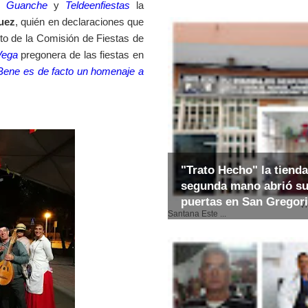
 Guanche
y
Teldeenfiestas
la
uez
, quién en declaraciones que
to de la Comisión de Fiestas de
Vega
pregonera de las fiestas en
Bene es de facto un homenaje a
"Trato Hecho" la tienda
segunda mano abrió s
puertas en San Gregor
Video: E
Santana Este ...