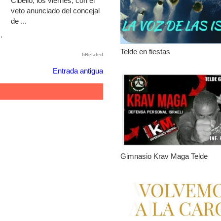
Cibelio, los viernes, con el
veto anunciado del concejal
de ...
.
Telde en fiestas
bRelated
Entrada antigua
Gimnasio Krav Maga Telde