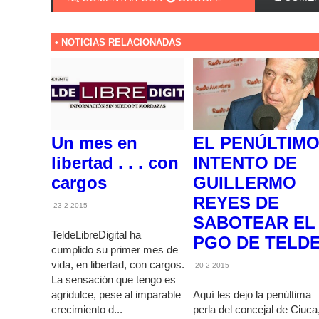
• NOTICIAS RELACIONADAS
Un mes en
EL PENÚLTIM
libertad . . . con
INTENTO DE
cargos
GUILLERMO
REYES DE
23-2-2015
SABOTEAR EL
TeldeLibreDigital ha
PGO DE TELD
cumplido su primer mes de
vida, en libertad, con cargos.
20-2-2015
La sensación que tengo es
agridulce, pese al imparable
Aquí les dejo la penúltima
crecimiento d...
perla del concejal de Ciuca