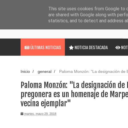
Noticias
Cargando...
This site uses cookies from Google to de
are shared with Google along with perfo
statistics, and to detect and address a
ÚLTIMAS NOTICIAS
NOTICIA DESTACADA
NOT
Inicio
/
general
/
Paloma Monzón: "La designación de 
homenaje de Marpequeña a nuestra vecina ejemplar"
Paloma Monzón: "La designación de
pregonera es un homenaje de Marp
vecina ejemplar"
martes, mayo 29, 2018