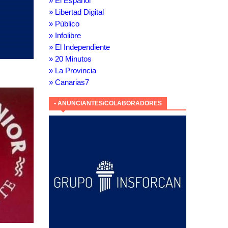
» El Español
» Libertad Digital
» Público
» Infolibre
» El Independiente
» 20 Minutos
» La Provincia
» Canarias7
• ANUNCIANTES/COLABORADORES