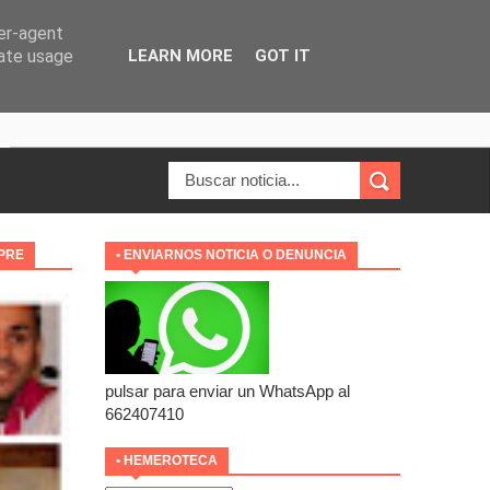
ser-agent
rate usage
LEARN MORE
GOT IT
MPRE
• ENVIARNOS NOTICIA O DENUNCIA
pulsar para enviar un WhatsApp al
662407410
• HEMEROTECA