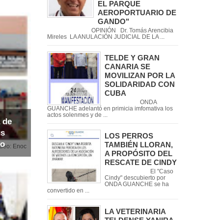
EL PARQUE
AEROPORTUARIO DE
GANDO"
OPINIÓN Dr. Tomás Arencibia
Mireles LA ANULACIÓN JUDICIAL DE LA ...
TELDE Y GRAN
CANARIA SE
MOVILIZAN POR LA
SOLIDARIDAD CON
CUBA
ONDA
GUANCHE adelantó en primicia imfomativa los
actos solenmes y de ...
 de
us
LOS PERROS
io
TAMBIÉN LLORAN,
noc
A PROPÓSITO DEL
RESCATE DE CINDY
El "Caso
Cindy" descubierto por
ONDA GUANCHE se ha
convertido en ...
LA VETERINARIA