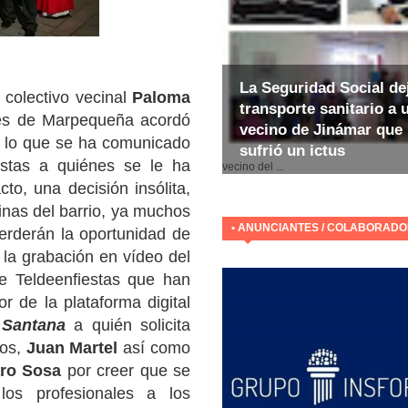
La Seguridad Social de
 colectivo vecinal
Paloma
transporte sanitario a 
es de Marpequeña acordó
vecino de Jinámar que
a, lo que se ha comunicado
sufrió un ictus
E
estas a quiénes se le ha
vecino del ...
to, una decisión insólita,
inas del barrio, ya muchos
• ANUNCIANTES / COLABORAD
erderán la oportunidad de
e la grabación en vídeo del
de Teldeenfiestas que han
or de la plataforma digital
 Santana
a quién solicita
jos,
Juan Martel
así como
ro Sosa
por creer que se
los profesionales a los