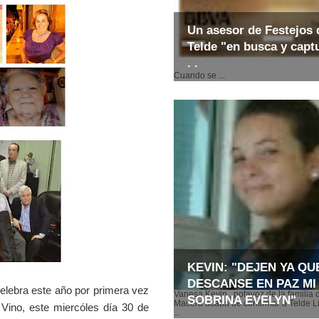
Un asesor de Festejos 
Telde "en busca y captu
. .
Cuando se ...
KEVIN: "DEJEN YA QU
DESCANSE EN PAZ MI
lebra este año por primera vez
Vanesa Kevin , potavoz de la familia 
SOBRINA EVELYN"
Macera acaba de confirmar a Telde Li
 Vino, este miercóles día 30 de
...