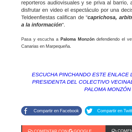
reporteros audiovisuales y se priva al barrio,
disfrutar en video el espectáculo por una deci
Teldeenfiestas califican de "
caprichosa, arbit
a la información
".
Pasa y escucha a
Paloma Monzón
defendiendo el ve
Canarias en Marpequeña.
ESCUCHA PINCHANDO ESTE ENLACE L
PRESIDENTA DEL COLECTIVO VECINA
PALOMA MONZÓN
Compartir en Facebook
Compartir en Twit
COMEN
COMENTAR CON
GOOGLE