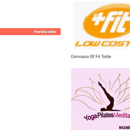
Gimnasio Bf Fit Telde
No tengo para alimentarl
|
Leales.org » Gran Canaria