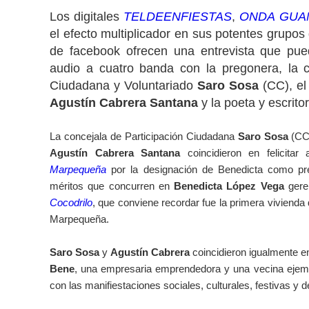
Los digitales
TELDEENFIESTAS
,
ONDA GUA
el efecto multiplicador en sus potentes grupos
de facebook ofrecen una entrevista que pu
audio a cuatro banda con la pregonera, la c
Ciudadana y Voluntariado
Saro Sosa
(CC), el 
Agustín Cabrera Santana
y la poeta y escrito
La concejala de Participación Ciudadana
Saro Sosa
(CC)
Agustín Cabrera Santana
coincidieron en felicitar
Marpequeña
por la designación de Benedicta como pre
méritos que concurren en
Benedicta López Vega
gere
Cocodrilo
, que conviene recordar fue la primera vivienda 
Marpequeña.
Saro Sosa
y
Agustín Cabrera
coincidieron igualmente en 
Bene
, una empresaria emprendedora y una vecina ejem
con las manifiestaciones sociales, culturales, festivas y d