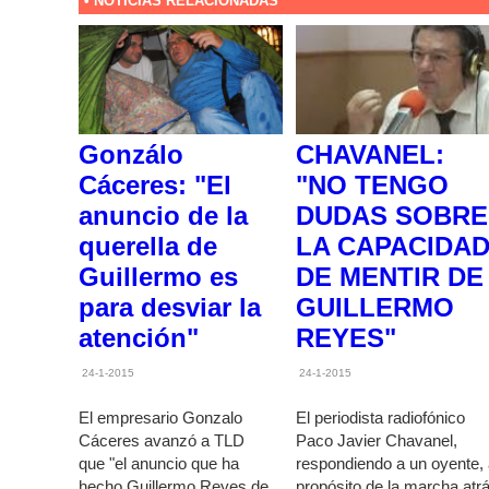
• NOTICIAS RELACIONADAS
Gonzálo
CHAVANEL:
Cáceres: "El
"NO TENGO
anuncio de la
DUDAS SOBRE
querella de
LA CAPACIDA
Guillermo es
DE MENTIR DE
para desviar la
GUILLERMO
atención"
REYES"
24-1-2015
24-1-2015
El empresario Gonzalo
El periodista radiofónico
Cáceres avanzó a TLD
Paco Javier Chavanel,
que "el anuncio que ha
respondiendo a un oyente,
hecho Guillermo Reyes de
propósito de la marcha atr