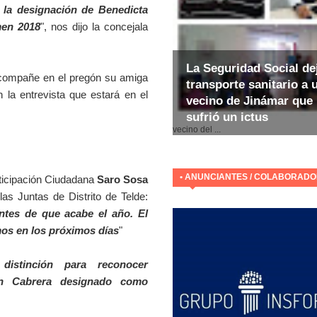
 la designación de Benedicta
men 2018
", nos dijo la concejala
La Seguridad Social de
compañe en el pregón su amiga
transporte sanitario a 
n la entrevista que estará en el
vecino de Jinámar que
sufrió un ictus
E
vecino del ...
• ANUNCIANTES / COLABORAD
rticipación Ciudadana
Saro Sosa
as Juntas de Distrito de Telde:
ntes de que acabe el año. El
emos en los próximos
días
"
istinción para reconocer
tín Cabrera designado como