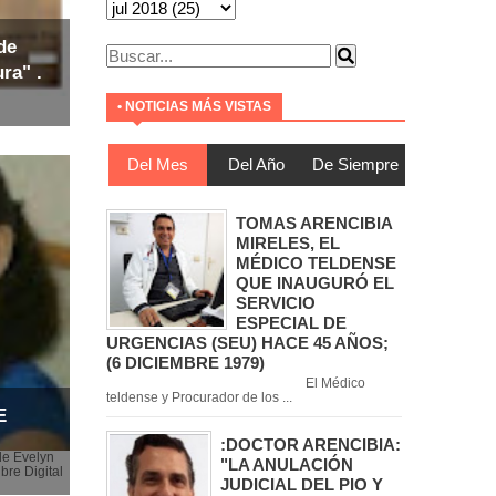
de
ra" .
• NOTICIAS MÁS VISTAS
Del Mes
Del Año
De Siempre
TOMAS ARENCIBIA
MIRELES, EL
MÉDICO TELDENSE
QUE INAUGURÓ EL
SERVICIO
ESPECIAL DE
URGENCIAS (SEU) HACE 45 AÑOS;
(6 DICIEMBRE 1979)
El Médico
teldense y Procurador de los ...
E
:DOCTOR ARENCIBIA:
de Evelyn
"LA ANULACIÓN
bre Digital
JUDICIAL DEL PIO Y