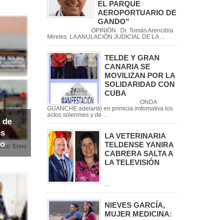
EL PARQUE
AEROPORTUARIO DE
GANDO"
OPINIÓN Dr. Tomás Arencibia
Mireles LA ANULACIÓN JUDICIAL DE LA ...
TELDE Y GRAN
CANARIA SE
MOVILIZAN POR LA
SOLIDARIDAD CON
CUBA
ONDA
GUANCHE adelantó en primicia imfomativa los
actos solenmes y de ...
 de
us
LA VETERINARIA
io
TELDENSE YANIRA
noc
CABRERA SALTA A
LA TELEVISIÓN
...
NIEVES GARCÍA,
MUJER MEDICINA: