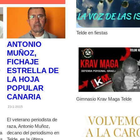
Telde en fiestas
ANTONIO
MUÑOZ,
FICHAJE
D
ESTRELLA DE
LA HOJA
POPULAR
CANARIA
Gimnasio Krav Maga Telde
23-1-2015
El veterano periodista de
raza, Antonio Muñoz,
 a
decano del periodismo en
ás
Telde, es la última