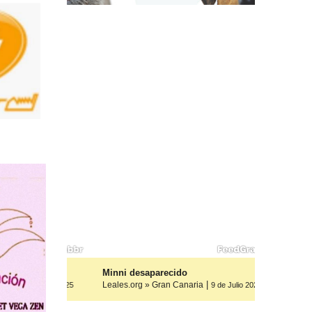
os, ayuda
Minni desaparecido
|
Leales.org » Gran Canaria
9 de Julio 2025
9 de Julio 2025