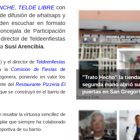
NCHE
,
TELDE LIBRE
con
 de difusión de whatsaps y
eden escuchar en formato
oncejala de Participación
director de Teldeenfiestas
ra
Susi Arencibia
.
 y el director de
Teldeenfiestas
 a la
Comisión de Fiestas de
gonera, poniendo en valor los
"Trato Hecho" la tienda
nte del
Restaurante Pizzeria El
segunda mano abrió s
puertas en San Gregor
que se construyó en el barrio de
Video: E
Santana Este ...
resaltar la virtuosa sencillez de
plar que siempre ha colaborado
eportiva de su barrio.