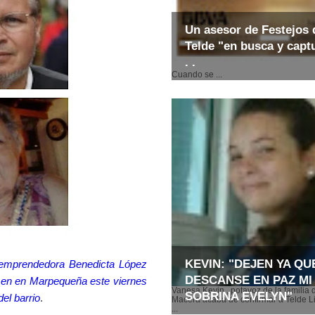
Un asesor de Festejos 
Telde "en busca y captu
. .
Cuando se ...
KEVIN: "DEJEN YA QU
emprendedora Benedicta López
DESCANSE EN PAZ MI
rmen en Marpequeña este viernes
Vanesa Kevin , potavoz de la familia 
SOBRINA EVELYN"
del barrio
.
Macera acaba de confirmar a Telde Li
...