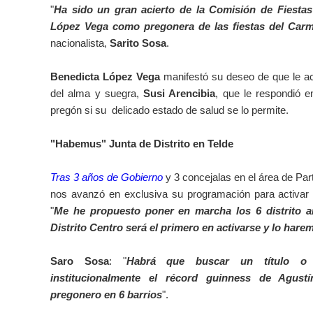
"
Ha sido un gran acierto de la Comisión de Fiestas
López Vega como pregonera de las fiestas del Car
nacionalista,
Sarito Sosa
.
Benedicta López Vega
manifestó su deseo de que le a
del alma y suegra,
Susi Arencibia
, que le respondió e
pregón si su delicado estado de salud se lo permite.
"Habemus" Junta de Distrito en Telde
Tras 3 años de Gobierno
y 3 concejalas en el área de Pa
nos avanzó en exclusiva su programación para activar l
"
Me he propuesto poner en marcha los 6 distrito a
Distrito Centro será el primero en activarse y lo har
Saro Sosa
: "
Habrá que buscar un título o d
institucionalmente el récord guinness de Agus
pregonero en 6 barrios
".