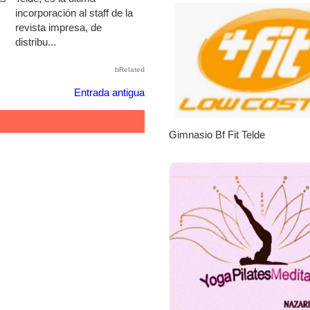
incorporación al staff de la
revista impresa, de
distribu...
bRelated
Entrada antigua
Gimnasio Bf Fit Telde
No tengo para alimentarl
|
Leales.org » Gran Canaria