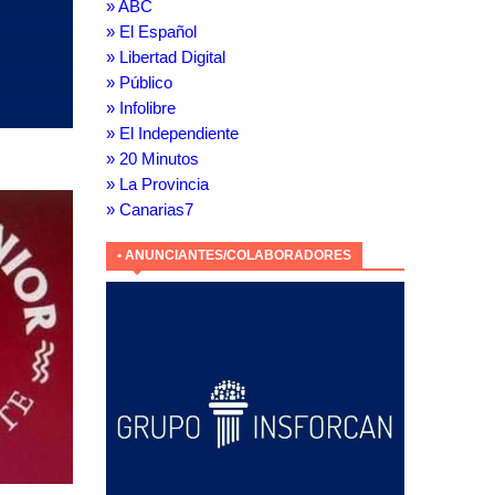
» ABC
» El Español
» Libertad Digital
» Público
» Infolibre
» El Independiente
» 20 Minutos
» La Provincia
» Canarias7
• ANUNCIANTES/COLABORADORES