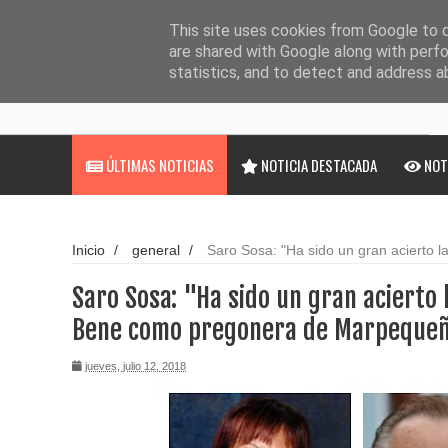
Noticias
Cargando...
This site uses cookies from Google to de
are shared with Google along with perfo
statistics, and to detect and address a
ÚLTIMAS NOTICIAS
NOTICIA DESTACADA
NOT
Inicio
/
general
/
Saro Sosa: "Ha sido un gran acierto 
pregonera de Marpequeña"
Saro Sosa: "Ha sido un gran acierto 
Bene como pregonera de Marpeque
jueves, julio 12, 2018