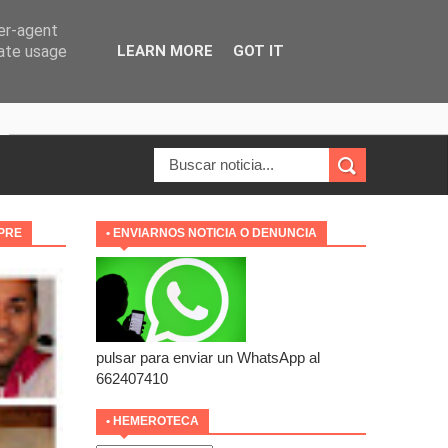
ser-agent
rate usage
LEARN MORE
GOT IT
MPRE
• ENVIARNOS NOTICIA O DENUNCIA
pulsar para enviar un WhatsApp al
662407410
• HEMEROTECA