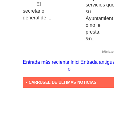
El
servicios que
secretario
su
general de ...
Ayuntamient
o no le
presta.
&n...
bRelated
Entrada más reciente
Inici
Entrada antigua
o
• CARRUSEL DE ÚLTIMAS NOTICIAS