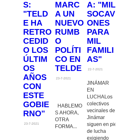
S:
MARC
A: "MIL
"TELD
A UN
SOCAV
E HA
NUEVO
ONES
RETRO
RUMB
PARA
CEDID
O
MIL
O LOS
POLÍTI
FAMILI
ÚLTIM
CO EN
AS"
OS
TELDE
22-7-2021
AÑOS
23-7-2021
JINÁMAR
CON
EN
ESTE
LUCHALos
GOBIE
colectivos
HABLEMO
vecinales de
RNO"
S AHORA,
Jinámar
OTRA
siguen en pié
23-7-2021
FORMA...
de lucha
exigiendo