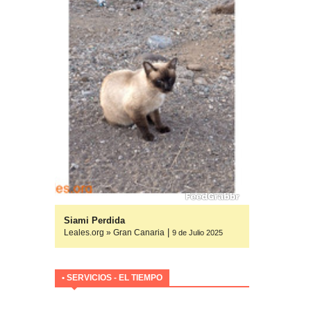
yuda
Siami Perdida
|
Leales.org » Gran Canaria
ulio 2025
ulio 2025
9 de Julio 2025
• SERVICIOS - EL TIEMPO