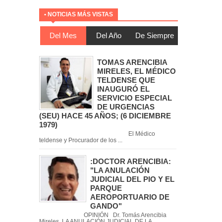
• NOTICIAS MÁS VISTAS
Del Mes
Del Año
De Siempre
TOMAS ARENCIBIA
MIRELES, EL MÉDICO
TELDENSE QUE
INAUGURÓ EL
SERVICIO ESPECIAL
DE URGENCIAS
(SEU) HACE 45 AÑOS; (6 DICIEMBRE
1979)
El Médico
teldense y Procurador de los ...
:DOCTOR ARENCIBIA:
"LA ANULACIÓN
JUDICIAL DEL PIO Y EL
PARQUE
AEROPORTUARIO DE
GANDO"
OPINIÓN Dr. Tomás Arencibia
Mireles LA ANULACIÓN JUDICIAL DE LA ...