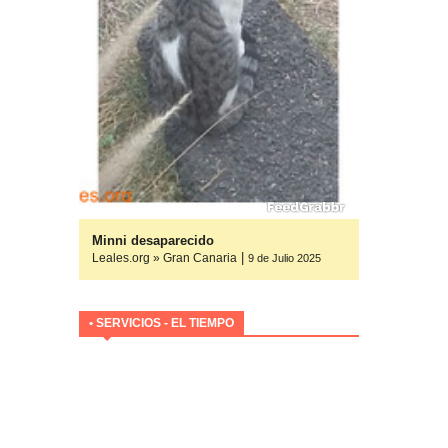
yuda
Minni desaparecido
|
Leales.org » Gran Canaria
ulio 2025
9 de Julio 2025
• SERVICIOS - EL TIEMPO