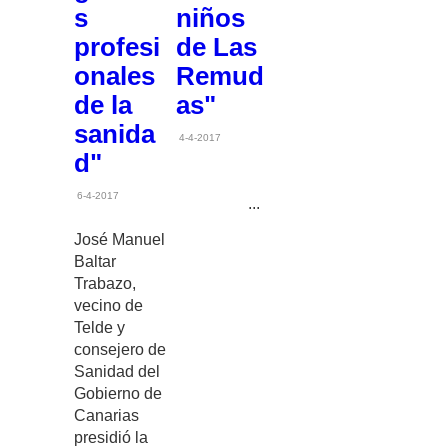
s
niños
profesi
de Las
onales
Remud
de la
as"
sanida
4-4-2017
d"
6-4-2017
...
José Manuel
Baltar
Trabazo,
vecino de
Telde y
consejero de
Sanidad del
Gobierno de
Canarias
presidió la