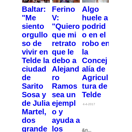
Baltar:
Ferino
Algo
"Me
V:
huele a
siento
"Quiero
podrid
orgullo
que mi
o en el
so de
retrato
robo en
vivir en
que le
la
Telde la
debo a
Concej
ciudad
Alejand
alía de
de
ro
Agricul
Sarito
Ramos
tura de
Sosa y
sea un
Telde
de Julia
ejempl
4-4-2017
Martel,
o y
dos
ayuda a
grande
los
&n...