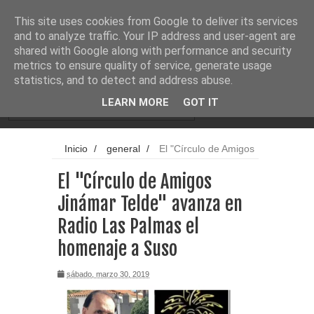
Noticias
Cargando...
This site uses cookies from Google to deliver its services
and to analyze traffic. Your IP address and user-agent are
shared with Google along with performance and security
metrics to ensure quality of service, generate usage
statistics, and to detect and address abuse.
LEARN MORE
GOT IT
Inicio
/
general
/
El "Círculo de Amigos
Jinámar Telde" avanza en Radio Las Palmas
El "Círculo de Amigos
el homenaje a Suso
Jinámar Telde" avanza en
Radio Las Palmas el
homenaje a Suso
sábado, marzo 30, 2019