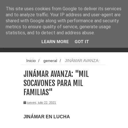
Noticias
Cargando...
This site uses cookies from Google to deliver its services
and to analyze traffic. Your IP address and user-agent are
shared with Google along with performance and security
metrics to ensure quality of service, generate usage
statistics, and to detect and address abuse.
LEARN MORE
GOT IT
Inicio
/
general
/
JINÁMAR AVANZA:
"MIL SOCAVONES PARA MIL FAMILIAS"
JINÁMAR AVANZA: "MIL
SOCAVONES PARA MIL
FAMILIAS"
jueves, julio 22, 2021
JINÁMAR EN LUCHA