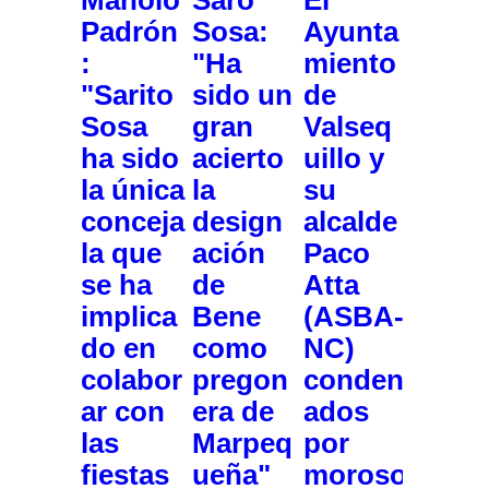
Padrón
Sosa:
Ayunta
:
"Ha
miento
"Sarito
sido un
de
Sosa
gran
Valseq
ha sido
acierto
uillo y
la única
la
su
conceja
design
alcalde
la que
ación
Paco
se ha
de
Atta
implica
Bene
(ASBA-
do en
como
NC)
colabor
pregon
conden
ar con
era de
ados
las
Marpeq
por
fiestas
ueña"
moroso