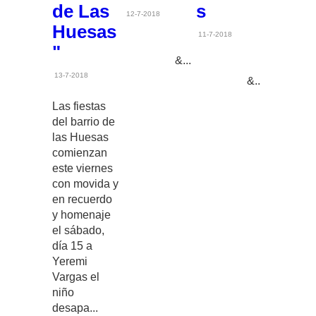
de Las
s
12-7-2018
Huesas
11-7-2018
"
&...
13-7-2018
&...
Las fiestas
del barrio de
las Huesas
comienzan
este viernes
con movida y
en recuerdo
y homenaje
el sábado,
día 15 a
Yeremi
Vargas el
niño
desapa...