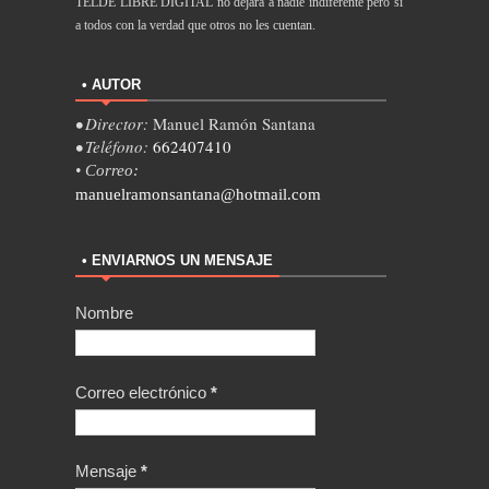
TELDE LIBRE DIGITAL no dejará a nadie indiferente pero sí
a todos con la verdad que otros no les cuentan.
• AUTOR
• Director:
Manuel Ramón Santana
• Teléfono:
662407410
• Correo:
manuelramonsantana@hotmail.com
• ENVIARNOS UN MENSAJE
Nombre
Correo electrónico
*
Mensaje
*