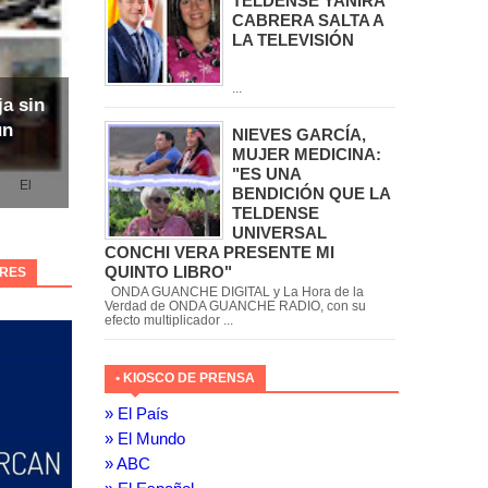
TELDENSE YANIRA
CABRERA SALTA A
LA TELEVISIÓN
...
ja sin
un
NIEVES GARCÍA,
MUJER MEDICINA:
"ES UNA
l
BENDICIÓN QUE LA
TELDENSE
UNIVERSAL
CONCHI VERA PRESENTE MI
QUINTO LIBRO"
ORES
ONDA GUANCHE DIGITAL y La Hora de la
Verdad de ONDA GUANCHE RADIO, con su
efecto multiplicador ...
• KIOSCO DE PRENSA
» El País
» El Mundo
» ABC