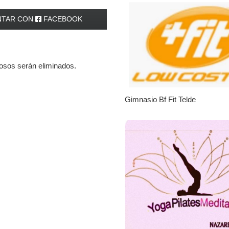
TAR CON
FACEBOOK
iosos serán eliminados.
Gimnasio Bf Fit Telde
No tengo para alimentarl
|
Leales.org » Gran Canaria