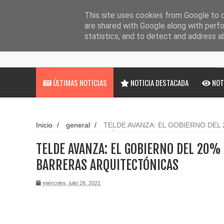
Noticias
Cargando...
This site uses cookies from Google to de
are shared with Google along with perfo
statistics, and to detect and address a
ÚLTIMAS NOTICIAS
NOTICIA DESTACADA
NOT
Inicio
/
general
/
TELDE AVANZA: EL GOBIERNO DEL 
BARRERAS ARQUITECTÓNICAS
TELDE AVANZA: EL GOBIERNO DEL 20% 
BARRERAS ARQUITECTÓNICAS
miércoles, julio 28, 2021