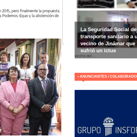
La Seguridad Social de
transporte sanitario a 
vecino de Jinámar que
sufrió un ictus
E
vecino del ...
• ANUNCIANTES / COLABORAD