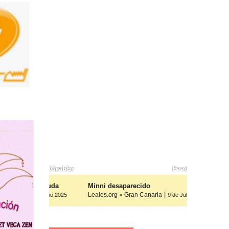
os, ayuda
Minni desaparecido
|
Leales.org » Gran Canaria
9 de Julio 2025
9 de Julio 2025