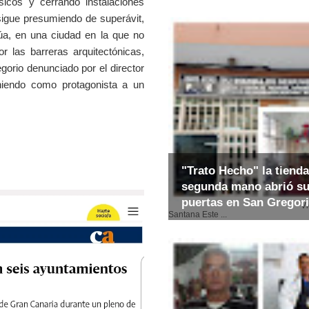
sicos y cerrando instalaciones
 sigue presumiendo de superávit,
úa, en una ciudad en la que no
r las barreras arquitectónicas,
orio denunciado por el director
niendo como protagonista a un
.
"Trato Hecho" la tienda
segunda mano abrió s
puertas en San Gregor
Video: E
Santana Este ...