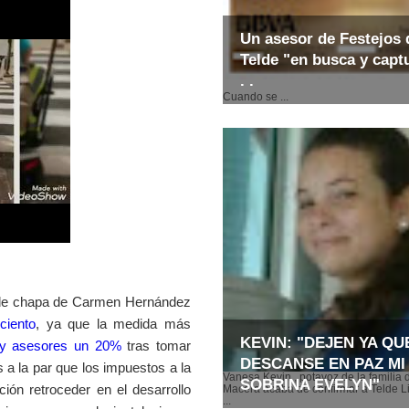
Un asesor de Festejos 
Telde "en busca y captu
. .
Cuando se ...
o de chapa de Carmen Hernández
ciento
, ya que la medida más
KEVIN: "DEJEN YA QU
s y asesores un 20%
tras tomar
DESCANSE EN PAZ MI
a la par que los impuestos a la
Vanesa Kevin , potavoz de la familia 
SOBRINA EVELYN"
ión retroceder en el desarrollo
Macera acaba de confirmar a Telde Li
...