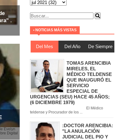
de
ra" .
• NOTICIAS MÁS VISTAS
Del Mes
Del Año
De Siempre
TOMAS ARENCIBIA
MIRELES, EL
MÉDICO TELDENSE
QUE INAUGURÓ EL
SERVICIO
ESPECIAL DE
URGENCIAS (SEU) HACE 45 AÑOS;
(6 DICIEMBRE 1979)
El Médico
teldense y Procurador de los ...
E
:DOCTOR ARENCIBIA:
de Evelyn
"LA ANULACIÓN
bre Digital
JUDICIAL DEL PIO Y