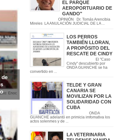
EL PARQUE
AEROPORTUARIO DE
GANDO"
OPINIÓN Dr. Tomás Arencibia
Mireles LA ANULACIÓN JUDICIAL DE LA ...
LOS PERROS
TAMBIÉN LLORAN,
A PROPÓSITO DEL
RESCATE DE CINDY
El "Caso
Cindy" descubierto por
ONDA GUANCHE se ha
convertido en ...
 de
us
TELDE Y GRAN
CANARIA SE
io
noc
MOVILIZAN POR LA
SOLIDARIDAD CON
CUBA
ONDA
GUANCHE adelantó en primicia imfomativa los
actos solenmes y de ...
LA VETERINARIA