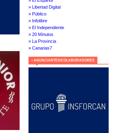
» El Español
» Libertad Digital
» Público
» Infolibre
» El Independiente
» 20 Minutos
» La Provincia
» Canarias7
• ANUNCIANTES/COLABORADORES