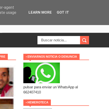
ser-agent
rate usage
LEARN MORE
GOT IT
MPRE
• ENVIARNOS NOTICIA O DENUNCIA
pulsar para enviar un WhatsApp al
662407410
• HEMEROTECA