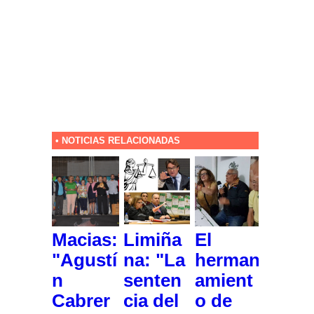
• NOTICIAS RELACIONADAS
Macias:
Limiña
El
"Agustí
na: "La
herman
n
senten
amient
Cabrer
cia del
o de