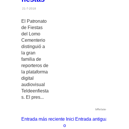
21-7-2018
El Patronato
de Fiestas
del Lomo
Cementerio
distinguió a
la gran
familia de
reporteros de
la plataforma
digital
audiovisual
Teldeenfiesta
s. El pres...
bRelated
Entrada más reciente
Inici
Entrada antigua
o