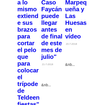
a lo
Caso
Marpeq
mismo
Faycán
ueña y
extiend
puede
Las
e sus
llegar
Huesas
brazos
antes
en
para
de final
vídeo
cortar
de este
20-7-2018
el pelo
mes de
que
julio"
para
&nb...
21-7-2018
colocar
el
trípode
&nb...
de
Teldeen
fiestas"