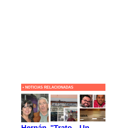
• NOTICIAS RELACIONADAS
Hernán
"Trato
Un