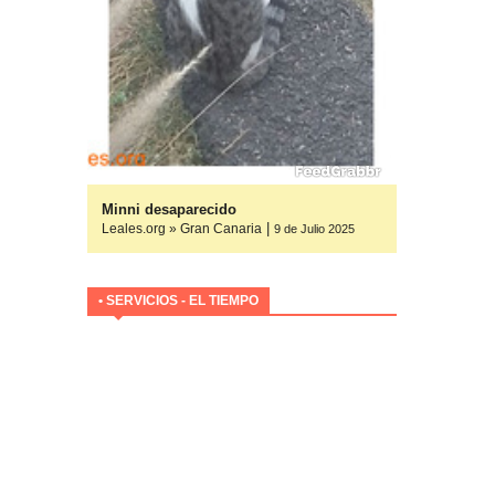
yuda
Minni desaparecido
|
Leales.org » Gran Canaria
ulio 2025
9 de Julio 2025
• SERVICIOS - EL TIEMPO