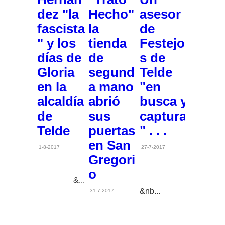
dez "la
Hecho"
asesor
fascista
la
de
" y los
tienda
Festejo
días de
de
s de
Gloria
segund
Telde
en la
a mano
"en
alcaldía
abrió
busca y
de
sus
captura
Telde
puertas
" . . .
en San
1-8-2017
27-7-2017
Gregori
o
&...
&nb...
31-7-2017
...