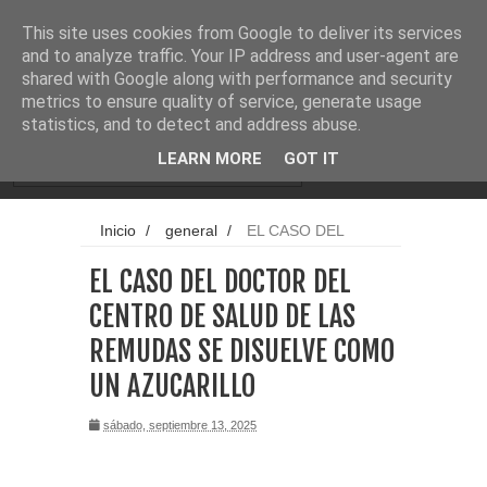
Noticias
Cargando...
This site uses cookies from Google to deliver its services
and to analyze traffic. Your IP address and user-agent are
shared with Google along with performance and security
metrics to ensure quality of service, generate usage
statistics, and to detect and address abuse.
LEARN MORE
GOT IT
Inicio
/
general
/
EL CASO DEL
DOCTOR DEL CENTRO DE SALUD DE LAS
EL CASO DEL DOCTOR DEL
REMUDAS SE DISUELVE COMO UN
AZUCARILLO
CENTRO DE SALUD DE LAS
REMUDAS SE DISUELVE COMO
UN AZUCARILLO
sábado, septiembre 13, 2025