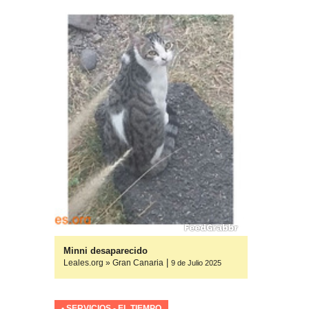
yuda
Minni desaparecido
|
Leales.org » Gran Canaria
ulio 2025
9 de Julio 2025
• SERVICIOS - EL TIEMPO