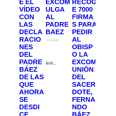
E EL
EXCOM
RECOG
VÍDEO
ULGA
E 7000
CON
AL
FIRMA
LAS
PADRE
S PARA
DECLA
BAEZ
PEDIR
RACIO
AL
17-6-2021
NES
OBISP
DEL
O LA
PADRE
EXCOM
&nb...
BÁEZ
UNIÓN
DE LAS
DEL
QUE
SACER
AHORA
DOTE,
SE
FERNA
DESDI
NDO
CE
BÁEZ