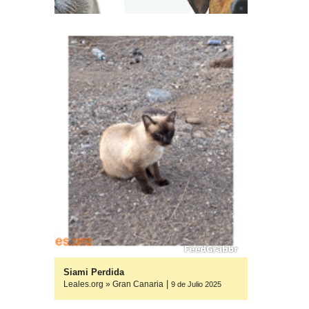
yuda
Siami Perdida
|
Leales.org » Gran Canaria
ulio 2025
ulio 2025
9 de Julio 2025