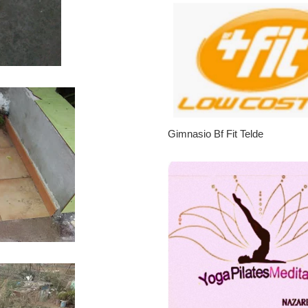
Gimnasio Bf Fit Telde
No tengo para alimentarl
|
Leales.org » Gran Canaria