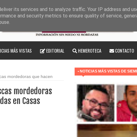
 "DÍA NACIONAL DEL PERRO"
liver its services and to analyze traffic. Your IP address and u
rmance and security metrics to ensure quality of service, gene
 RESCATE DE CINDY
buse.
 PARA LA ISLA
A
ICIAS MÁS VISTAS
EDITORIAL
HEMEROTECA
CONTACTO
TA A LA TELEVISIÓN
SOLIDARIDAD CON CUBA
• NOTICIAS MÁS VISTAS DE SIE
scas mordedoras que hacen
S TRASLADA A UN VIEJE AL CENTRO DEL CORAZÓN
scas mordedoras
ndas en Casas
DICIÓN QUE LA TELDENSE UNIVERSAL CONCHI VERA