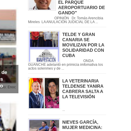
EL PARQUE
AEROPORTUARIO DE
GANDO"
OPINIÓN Dr. Tomás Arencibia
Mireles LA ANULACIÓN JUDICIAL DE LA ...
TELDE Y GRAN
CANARIA SE
MOVILIZAN POR LA
SOLIDARIDAD CON
CUBA
ONDA
GUANCHE adelantó en primicia imfomativa los
actos solenmes y de ...
 de
us
LA VETERINARIA
io
TELDENSE YANIRA
noc
CABRERA SALTA A
LA TELEVISIÓN
...
NIEVES GARCÍA,
MUJER MEDICINA: