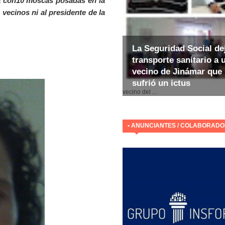
ta con10 moscas posadas en la
 vecinos ni al presidente de la
La Seguridad Social de
transporte sanitario a 
vecino de Jinámar que
sufrió un ictus
E
vecino del ...
• ANUNCIANTES / COLABORAD