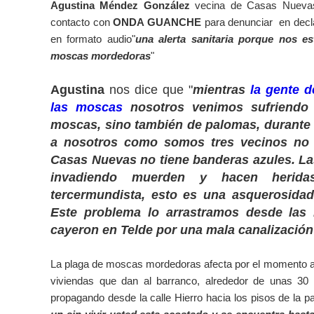
Agustina Méndez González
vecina de Casas Nuevas
TELDE CONMEMORA EL 131 ANIVERSARIO LUCTUO
contacto con
ONDA GUANCHE
para denunciar en decl
:DOCTOR ARENCIBIA: "LA ANULACIÓN JUDICIAL 
en formato audio"
una alerta sanitaria porque nos e
moscas mordedoras
"
NIEVES GARCÍA: "MI QUINTO LIBRO ES UNA INSP
Agustina
nos dice que "
mientras
la gente d
CALABOZOS"
las moscas
nosotros venimos sufriendo 
moscas, sino también de palomas, durante 
a nosotros como somos tres vecinos no
Casas Nuevas no tiene banderas azules. L
invadiendo muerden y hacen heridas
tercermundista, esto es una asquerosidad,
Este problema lo arrastramos desde las l
cayeron en Telde por una mala canalización
La plaga de moscas mordedoras afecta por el momento a 5
viviendas que dan al barranco, alrededor de unas 30 
propagando desde la calle Hierro hacia los pisos de la par