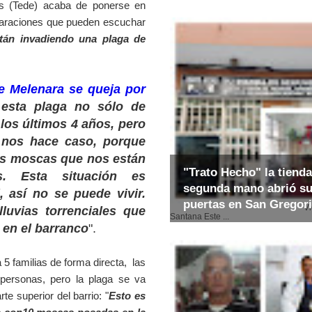
 (Tede) acaba de ponerse en
SO DE JOSÉ MARTÍ
araciones que pueden escuchar
DEL PIO Y EL PARQUE AEROPORTUARIO DE GANDO"
stán invadiendo una plaga de
IRACIÓN DE CUANDE ESTUVE UN FIN DE SEMANA EN LOS
e Melenara se queja por
esta plaga no sólo de
los últimos 4 años, pero
 nos hace caso, porque
as moscas que nos están
"Trato Hecho" la tienda
. Esta situación es
segunda mano abrió s
 así no se puede vivir.
puertas en San Gregor
Video: E
luvias torrenciales que
Santana Este ...
 en el barranco
".
 familias de forma directa, las
personas, pero la plaga se va
te superior del barrio: "
Esto es