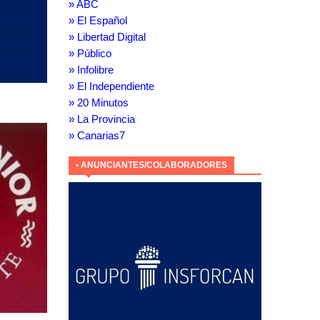
» ABC
» El Español
» Libertad Digital
» Público
» Infolibre
» El Independiente
» 20 Minutos
» La Provincia
» Canarias7
• ANUNCIANTES/COLABORADORES