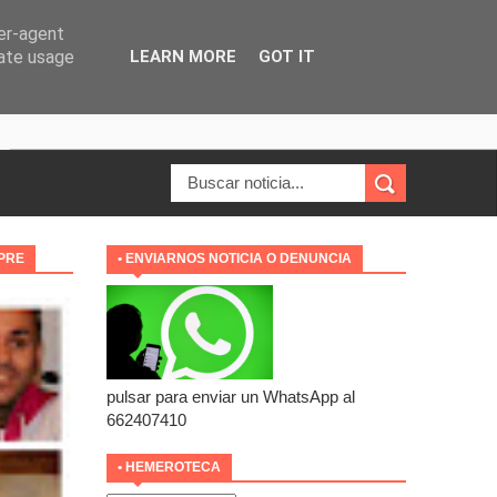
ser-agent
rate usage
LEARN MORE
GOT IT
MPRE
• ENVIARNOS NOTICIA O DENUNCIA
pulsar para enviar un WhatsApp al
662407410
• HEMEROTECA