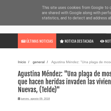
Noticias
TELDE SE RECONCILIA CON LOS ANIMALES EN EL
This site uses cookies from Google to de
are shared with Google along with perfo
LOS PERROS TAMBIÉN LLORAN, A PROPÓSITO DEL
statistics, and to detect and address a
LA CLÍNICA VETERINARIA JINÁMAR: UN PRESTIGIO
JINÁMAR HACE PATRIA Y SOLIDARIDAD CON CUB
ÚLTIMAS NOTICIAS
NOTICIA DESTACADA
NOT
LA VETERINARIA TELDENSE YANIRA CABRERA SAL
TELDE Y GRAN CANARIA SE MOVILIZAN POR LA 
Inicio
/
general
/
Agustina Méndez: "Una plaga de mo
heridas invaden las viviendas en Casas Nuevas, (Telde)"
LA TERAPEUTA HOLÍSTICA ROSANNA ROMERO NO
Agustina Méndez: "Una plaga de mo
DIOS NO LLEGÓ A CÁNOVAS DEL CASTILLO
que hacen heridas invaden las vivie
Nuevas, (Telde)"
TELDE HACE PATRIA CON CUBA
jueves, agosto 09, 2018
NIEVES GARCÍA, MUJER MEDICINA: "ES UNA BEN
PRESENTE MI QUINTO LIBRO"