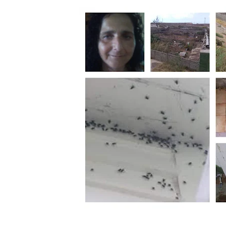
LA TELDENSE INTERNACIONAL CONCHI VERA PRE
MEDICINA"
TELDE TIENDE LAZOS INDESTRUCTIBLES CON CU
DOCTOR ARENCIBIA: "LAS INFUSIONES Y LOS T
ROSANNA L ROMERO: "EL ARTE DE VOLVER A CA
ENTRE CUERPO, MENTE Y ALMA"
NIEVES GARCÍA, "MUJER MEDICINA": EL CAOS P
DOCTOR ARENCIBIA:"ESTILO EDUCATIVO PARENT
ALBERTO GARCIA, LEYENDA DE LA SEGURIDAD 
SEGURIDAD DEL CNP