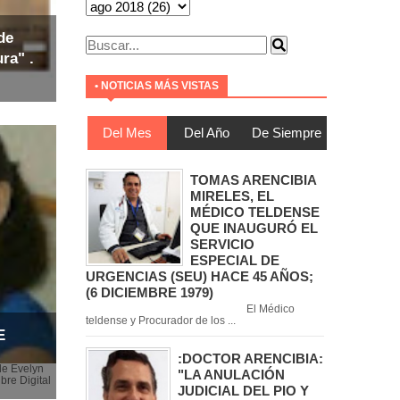
de
ra" .
• NOTICIAS MÁS VISTAS
Del Mes
Del Año
De Siempre
TOMAS ARENCIBIA
MIRELES, EL
MÉDICO TELDENSE
QUE INAUGURÓ EL
SERVICIO
ESPECIAL DE
URGENCIAS (SEU) HACE 45 AÑOS;
(6 DICIEMBRE 1979)
El Médico
teldense y Procurador de los ...
E
:DOCTOR ARENCIBIA:
de Evelyn
"LA ANULACIÓN
bre Digital
JUDICIAL DEL PIO Y