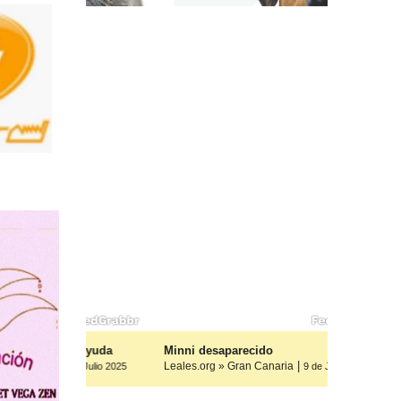
os, ayuda
Minni desaparecido
|
Leales.org » Gran Canaria
9 de Julio 2025
9 de Julio 2025