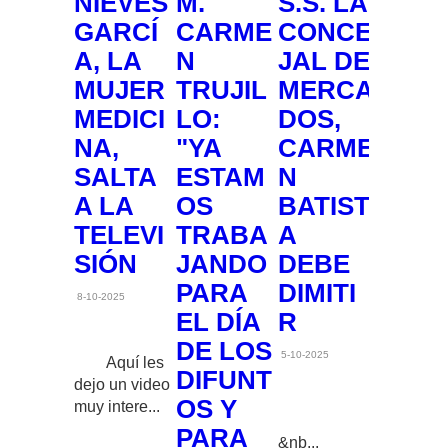
NIEVES
M.
S.S. LA
GARCÍ
CARME
CONCE
A, LA
N
JAL DE
MUJER
TRUJIL
MERCA
MEDICI
LO:
DOS,
NA,
"YA
CARME
SALTA
ESTAM
N
A LA
OS
BATIST
TELEVI
TRABA
A
SIÓN
JANDO
DEBE
PARA
DIMITI
8-10-2025
EL DÍA
R
DE LOS
5-10-2025
Aquí les
DIFUNT
dejo un video
OS Y
muy intere...
PARA
&nb...