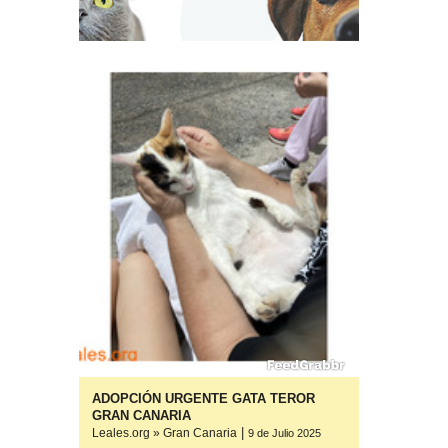
ADOPCIÓN URGENTE GATA TEROR
yuda
GRAN CANARIA
|
Leales.org » Gran Canaria
ulio 2025
ulio 2025
ulio 2025
9 de Julio 2025