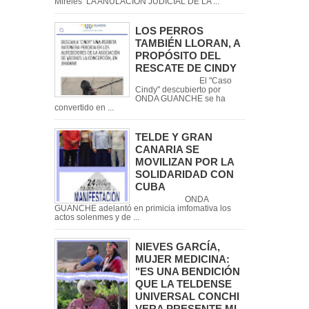
Mireles LA ANULACIÓN JUDICIAL DE LA ...
LOS PERROS
TAMBIÉN LLORAN, A
PROPÓSITO DEL
RESCATE DE CINDY
El "Caso
Cindy" descubierto por
ONDA GUANCHE se ha
convertido en ...
TELDE Y GRAN
CANARIA SE
MOVILIZAN POR LA
SOLIDARIDAD CON
CUBA
ONDA
GUANCHE adelantó en primicia imfomativa los
actos solenmes y de ...
NIEVES GARCÍA,
MUJER MEDICINA:
"ES UNA BENDICIÓN
QUE LA TELDENSE
UNIVERSAL CONCHI
VERA PRESENTE MI