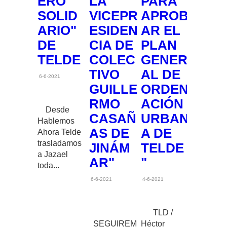
ERO
LA
PARA
SOLID
VICEPR
APROB
ARIO"
ESIDEN
AR EL
DE
CIA DE
PLAN
TELDE
COLEC
GENER
TIVO
AL DE
6-6-2021
GUILLE
ORDEN
RMO
ACIÓN
Desde
CASAÑ
URBAN
Hablemos
AS DE
A DE
Ahora Telde
trasladamos
JINÁM
TELDE
a Jazael
AR"
"
toda...
6-6-2021
4-6-2021
TLD /
SEGUIREM
Héctor