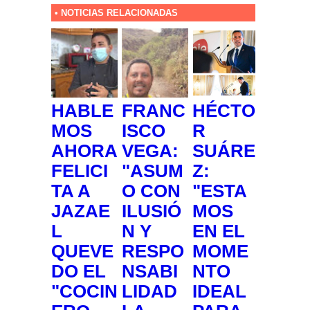
• NOTICIAS RELACIONADAS
HABLE
FRANC
HÉCTO
MOS
ISCO
R
AHORA
VEGA:
SUÁRE
FELICI
"ASUM
Z:
TA A
O CON
"ESTA
JAZAE
ILUSIÓ
MOS
L
N Y
EN EL
QUEVE
RESPO
MOME
DO EL
NSABI
NTO
"COCIN
LIDAD
IDEAL