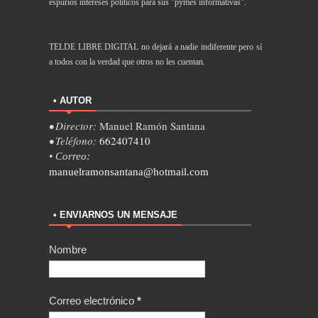
espurios intereses políticos para sus "pymes informativas".
TELDE LIBRE DIGITAL no dejará a nadie indiferente pero sí
a todos con la verdad que otros no les cuentan.
• AUTOR
• Director:
Manuel Ramón Santana
• Teléfono:
662407410
• Correo:
manuelramonsantana@hotmail.com
• ENVIARNOS UN MENSAJE
Nombre
Correo electrónico
*