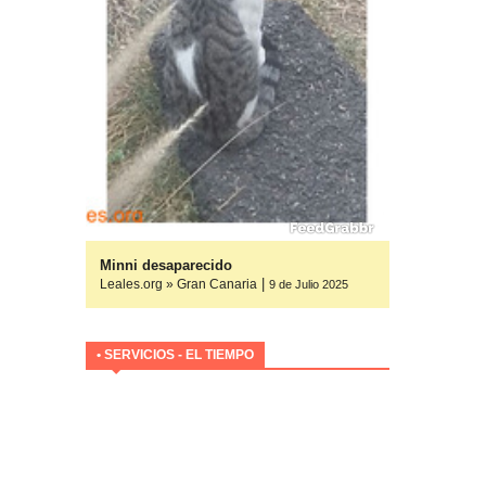
yuda
Minni desaparecido
|
Leales.org » Gran Canaria
ulio 2025
9 de Julio 2025
• SERVICIOS - EL TIEMPO