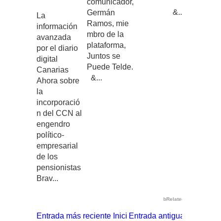
comunicador,
&...
Germán
La
Ramos, mie
información
mbro de la
avanzada
plataforma,
por el diario
Juntos se
digital
Puede Telde.
Canarias
&...
Ahora sobre
la
incorporació
n del CCN al
engendro
político-
empresarial
de los
pensionistas
Brav...
bRelated
Entrada más reciente
Inici
Entrada antigua