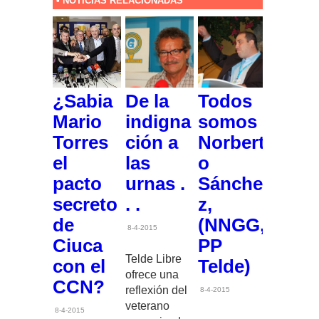
• NOTICIAS RELACIONADAS
¿Sabia
De la
Todos
Mario
indigna
somos
Torres
ción a
Norbert
el
las
o
pacto
urnas .
Sánche
secreto
. .
z,
de
(NNGG,
8-4-2015
Ciuca
PP
Telde Libre
con el
Telde)
ofrece una
CCN?
reflexión del
8-4-2015
veterano
8-4-2015