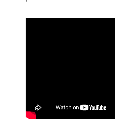
NIEVES GARCÍA, MUJER
MEDICINA: "ES UNA BENDICIÓN
QUE LA TELDENSE UNIVERSAL
CONCHI VERA PRESENTE MI
QUINTO LIBRO"
LA TELDENSE INTERNACIONAL
CONCHI VERA PRESENTARÁ EL
QUINTO LIBRO DE NIEVES GARCÍA,
"MUJER MEDICINA"
TELDE TIENDE LAZOS
INDESTRUCTIBLES CON CUBA