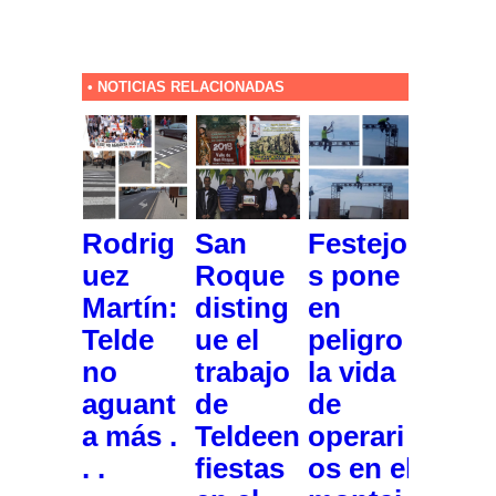
• NOTICIAS RELACIONADAS
Rodrig
San
Festejo
uez
Roque
s pone
Martín:
disting
en
Telde
ue el
peligro
no
trabajo
la vida
aguant
de
de
a más .
Teldeen
operari
. .
fiestas
os en el