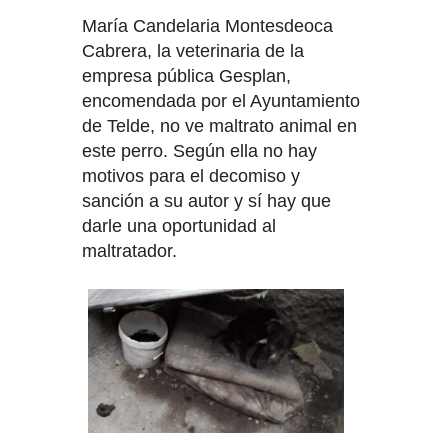
DOCTOR ARENCIBIA: "LAS
María Candelaria Montesdeoca
Cabrera, la veterinaria de la
INFUSIONES Y LOS TRASTORNOS
empresa pública Gesplan,
encomendada por el Ayuntamiento
MENTALES"
de Telde, no ve maltrato animal en
ROSANNA L ROMERO: "EL ARTE
este perro. Según ella no hay
motivos para el decomiso y
DE VOLVER A CASA: UN VIAJE
sanción a su autor y sí hay que
darle una oportunidad al
PROGRESIVO HACIA LA
maltratador.
COHERENCIA ENTRE CUERPO,
MENTE Y ALMA"
NIEVES GARCÍA, "MUJER
MEDICINA": EL CAOS PUEDE
VENIR A ORDENARTE POR