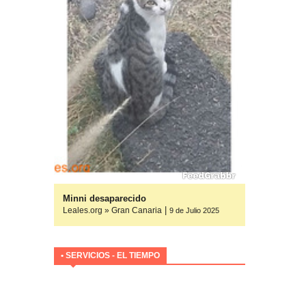
yuda
Minni desaparecido
|
Leales.org » Gran Canaria
ulio 2025
9 de Julio 2025
• SERVICIOS - EL TIEMPO