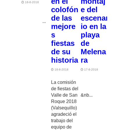
en el
montaj
18-8-2018
colofón
e del
de las
escenar
...
mejore
io en la
s
playa
fiestas
de
de su
Melena
historia
ra
18-8-2018
17-8-2018
La comisión
de fiestas del
Valle de San
&nb...
Roque 2018
(Valsequillo)
agradeció el
trabajo del
equipo de