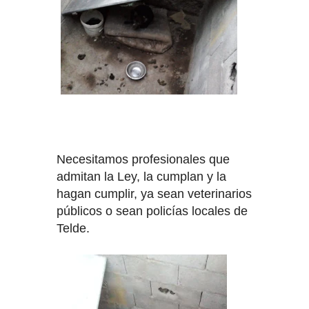
ANIVERSARIO LUCTUOSO DE
JOSÉ MARTÍ
:DOCTOR ARENCIBIA: "LA
ANULACIÓN JUDICIAL DEL PIO Y
EL PARQUE AEROPORTUARIO DE
GANDO"
Necesitamos profesionales que
admitan la Ley, la cumplan y la
NIEVES GARCÍA: "MI QUINTO
hagan cumplir, ya sean veterinarios
LIBRO ES UNA INSPIRACIÓN DE
públicos o sean policías locales de
Telde.
CUANDE ESTUVE UN FIN DE
SEMANA EN LOS CALABOZOS"
TELDE SE RECONCILIA CON LOS