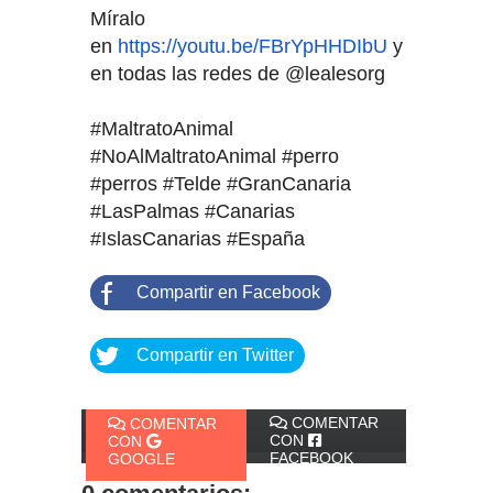
Míralo
en
https://youtu.be/FBrYpHHDIbU
y
en todas las redes de @lealesorg
#MaltratoAnimal
#NoAlMaltratoAnimal #perro
#perros #Telde #GranCanaria
#LasPalmas #Canarias
#IslasCanarias #España
Compartir en Facebook
Compartir en Twitter
COMENTAR
COMENTAR
CON
CON
FACEBOOK
GOOGLE