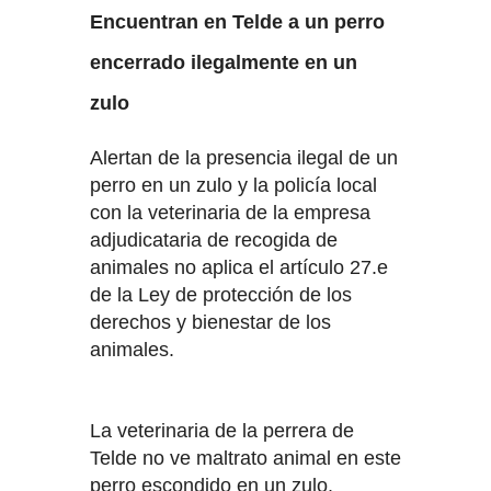
Encuentran en Telde a un perro
TELDE Y GRAN CANARIA SE
encerrado ilegalmente en un
MOVILIZAN POR LA SOLIDARIDAD
zulo
CON CUBA
Alertan de la presencia ilegal de un
LA TERAPEUTA HOLÍSTICA
perro en un zulo y la policía local
con la veterinaria de la empresa
ROSANNA ROMERO NOS
adjudicataria de recogida de
animales no aplica el artículo 27.e
TRASLADA A UN VIEJE AL
de la Ley de protección de los
CENTRO DEL CORAZÓN
derechos y bienestar de los
animales.
DIOS NO LLEGÓ A CÁNOVAS DEL
CASTILLO
La veterinaria de la perrera de
TELDE HACE PATRIA CON CUBA
Telde no ve maltrato animal en este
perro escondido en un zulo.