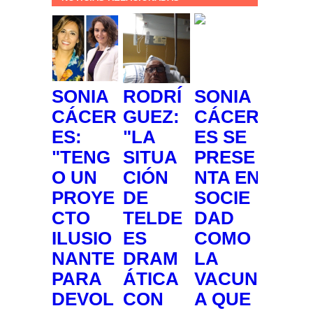
SONIA
RODRÍ
SONIA
CÁCER
GUEZ:
CÁCER
ES:
"LA
ES SE
"TENG
SITUA
PRESE
O UN
CIÓN
NTA EN
PROYE
DE
SOCIE
CTO
TELDE
DAD
ILUSIO
ES
COMO
NANTE
DRAM
LA
PARA
ÁTICA
VACUN
DEVOL
CON
A QUE