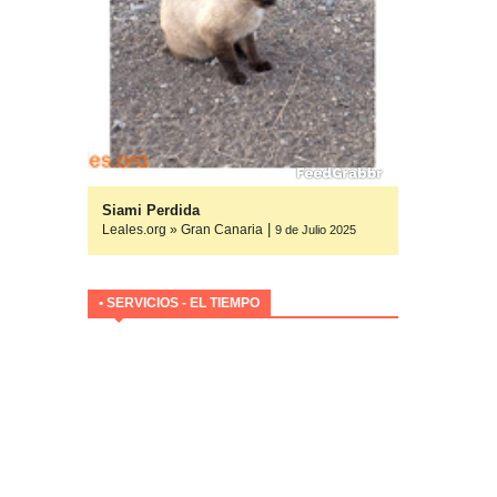
yuda
Siami Perdida
|
Leales.org » Gran Canaria
ulio 2025
ulio 2025
9 de Julio 2025
• SERVICIOS - EL TIEMPO