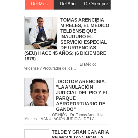
Del Mes
Del Año
De Siempre
TOMAS ARENCIBIA
MIRELES, EL MÉDICO
TELDENSE QUE
INAUGURÓ EL
SERVICIO ESPECIAL
DE URGENCIAS
(SEU) HACE 45 AÑOS; (6 DICIEMBRE
1979)
El Médico
teldense y Procurador de los ...
:DOCTOR ARENCIBIA:
"LA ANULACIÓN
JUDICIAL DEL PIO Y EL
PARQUE
AEROPORTUARIO DE
GANDO"
OPINIÓN Dr. Tomás Arencibia
Mireles LA ANULACIÓN JUDICIAL DE LA ...
TELDE Y GRAN CANARIA
SE MOVILIZAN POR LA