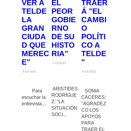
VER A
EL
TRAER
TELDE
PEOR
Á "EL
LA
GOBIE
CAMBI
GRAN
RNO
O
CIUDA
DE SU
POLÍTI
D QUE
HISTO
CO A
MEREC
RIA"
TELDE
E"
"
7-10-2021
9-10-2021
6-10-2021
ARISTIDES
Para
SONIA
RODRÍGUE
escuchar la
CÁCERES:
Z: "LA
entrevista ...
"AGRADEZ
SITUACIÓN
CO LOS
SOCI...
APOYOS
PARA
TRAER EL