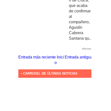
n de Ciuca,
que acaba
de confirmar
al
compañero,
Agustín
Cabrera
Santana qu...
bRelated
Entrada más reciente
Inici
Entrada antigua
o
• CARRUSEL DE ÚLTIMAS NOTICIAS