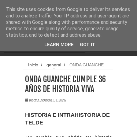
Noticias
Cargando...
This site uses cookies from Google to deliver its services
and to analyze traffic. Your IP address and user-agent are
shared with Google along with performance and security
metrics to ensure quality of service, generate usage
statistics, and to detect and address abuse.
LEARN MORE
GOT IT
Inicio
/
general
/
ONDA GUANCHE
CUMPLE 36 AÑOS DE HISTORIA VIVA
ONDA GUANCHE CUMPLE 36
AÑOS DE HISTORIA VIVA
martes, febrero 10, 2026
HISTORIA E INTRAHISTORIA DE
TELDE