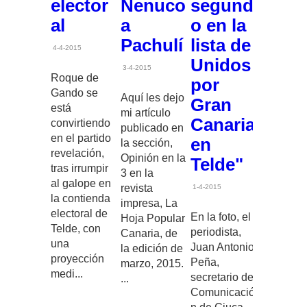
elector
Nenuco
segund
al
a
o en la
Pachulí
lista de
4-4-2015
Unidos
3-4-2015
Roque de
por
Gando se
Aquí les dejo
Gran
está
mi artículo
Canaria
convirtiendo
publicado en
en el partido
en
la sección,
revelación,
Opinión en la
Telde"
tras irrumpir
3 en la
al galope en
revista
1-4-2015
la contienda
impresa, La
electoral de
En la foto, el
Hoja Popular
Telde, con
periodista,
Canaria, de
una
Juan Antonio
la edición de
proyección
Peña,
marzo, 2015.
medi...
secretario de
...
Comunicació