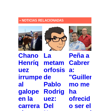
• NOTICIAS RELACIONADAS
Chano
La
Peña a
Henríq
metam
Cabrer
uez
orfosis
a:
irrumpe
de
"Guiller
al
Pablo
mo me
galope
Rodrig
ha
en la
uez:
ofrecid
carrera
Del
o ser el