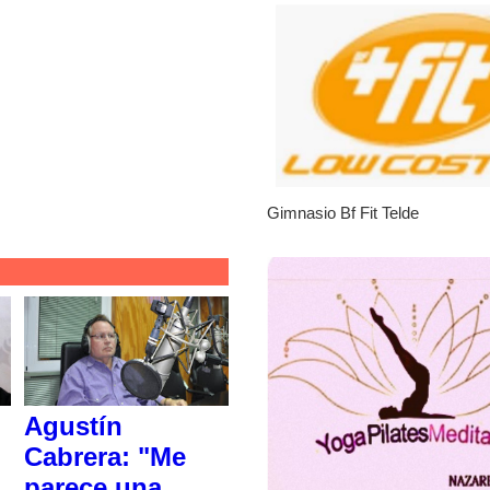
Gimnasio Bf Fit Telde
No tengo para alimentarl
|
Leales.org » Gran Canaria
Agustín
Cabrera: "Me
parece una