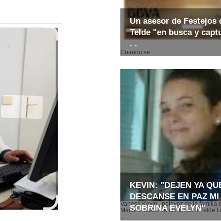
Un asesor de Festejos 
Telde "en busca y captu
. .
Cuando se ...
KEVIN: "DEJEN YA QU
DESCANSE EN PAZ MI
Vanesa Kevin , potavoz de la familia 
SOBRINA EVELYN"
Macera acaba de confirmar a Telde Li
...