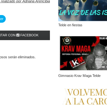
 realizado por Adriana Arencibia
ter
Telde en fiestas
TAR CON
FACEBOOK
iosos serán eliminados.
Gimnasio Krav Maga Telde