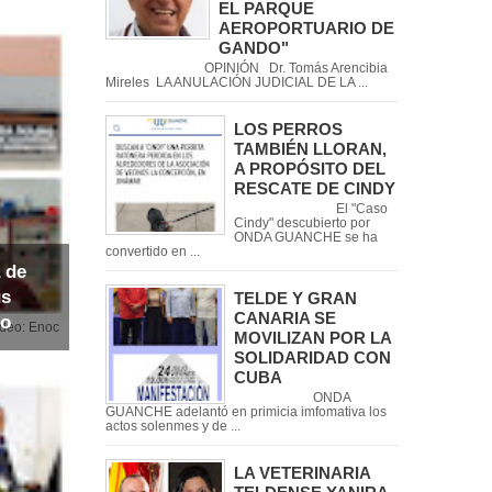
EL PARQUE
AEROPORTUARIO DE
GANDO"
OPINIÓN Dr. Tomás Arencibia
Mireles LA ANULACIÓN JUDICIAL DE LA ...
LOS PERROS
TAMBIÉN LLORAN,
A PROPÓSITO DEL
RESCATE DE CINDY
El "Caso
Cindy" descubierto por
ONDA GUANCHE se ha
convertido en ...
 de
us
TELDE Y GRAN
CANARIA SE
io
noc
MOVILIZAN POR LA
SOLIDARIDAD CON
CUBA
ONDA
GUANCHE adelantó en primicia imfomativa los
actos solenmes y de ...
LA VETERINARIA