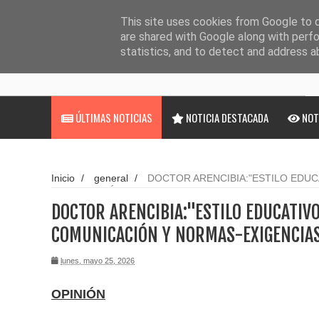
Noticias
Cargando...
This site uses cookies from Google to de
are shared with Google along with perfo
statistics, and to detect and address a
ÚLTIMAS NOTICIAS
NOTICIA DESTACADA
NOT
Inicio
/
general
/
DOCTOR ARENCIBIA:"ESTILO EDUC
COMUNICACIÓN Y NORMAS-EXIGENCIAS"
DOCTOR ARENCIBIA:"ESTILO EDUCATIV
COMUNICACIÓN Y NORMAS-EXIGENCIA
lunes, mayo 25, 2026
OPINIÓN