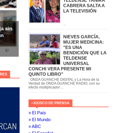
TELDENSE YANIRA
CABRERA SALTA A
LA TELEVISIÓN
...
ja sin
un
NIEVES GARCÍA,
MUJER MEDICINA:
"ES UNA
l
BENDICIÓN QUE LA
TELDENSE
UNIVERSAL
CONCHI VERA PRESENTE MI
QUINTO LIBRO"
ORES
ONDA GUANCHE DIGITAL y La Hora de la
Verdad de ONDA GUANCHE RADIO, con su
efecto multiplicador ...
• KIOSCO DE PRENSA
» El País
» El Mundo
» ABC