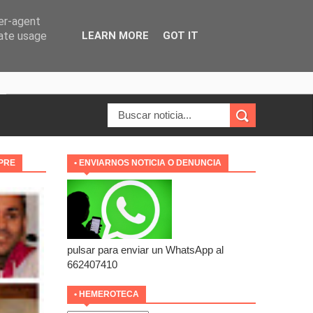
ser-agent
rate usage
LEARN MORE
GOT IT
MPRE
• ENVIARNOS NOTICIA O DENUNCIA
pulsar para enviar un WhatsApp al
662407410
• HEMEROTECA