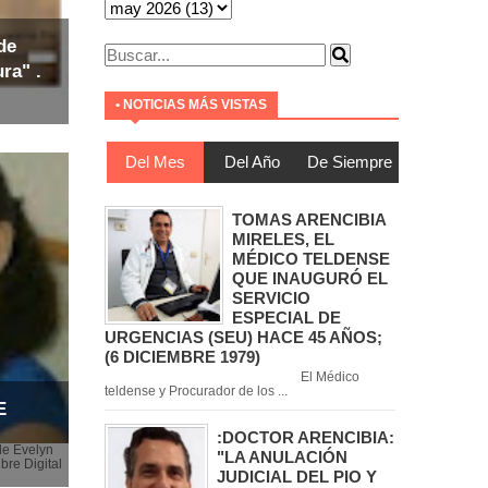
de
ra" .
• NOTICIAS MÁS VISTAS
Del Mes
Del Año
De Siempre
TOMAS ARENCIBIA
MIRELES, EL
MÉDICO TELDENSE
QUE INAUGURÓ EL
SERVICIO
ESPECIAL DE
URGENCIAS (SEU) HACE 45 AÑOS;
(6 DICIEMBRE 1979)
El Médico
teldense y Procurador de los ...
E
:DOCTOR ARENCIBIA:
de Evelyn
"LA ANULACIÓN
bre Digital
JUDICIAL DEL PIO Y