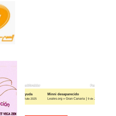
os, ayuda
Minni desaparecido
|
Leales.org » Gran Canaria
9 de Julio 2025
9 de Julio 2025