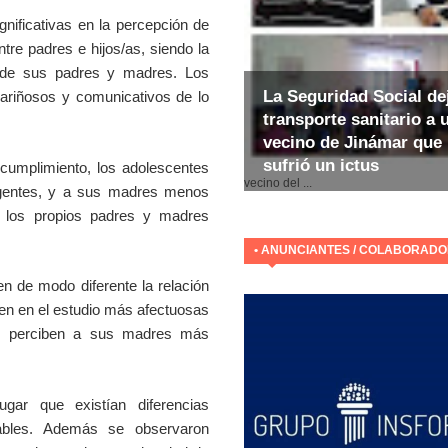
gnificativas en la percepción de
ntre padres e hijos/as, siendo la
 de sus padres y madres. Los
La Seguridad Social de
riñosos y comunicativos de lo
transporte sanitario a 
vecino de Jinámar que
sufrió un ictus
cumplimiento, los adolescentes
E
vecino del ...
gentes, y a sus madres menos
e los propios padres y madres
• ANUNCIANTES / COLABORAD
en de modo diferente la relación
n en el estudio más afectuosas
as perciben a sus madres más
ugar que existían diferencias
riables. Además se observaron