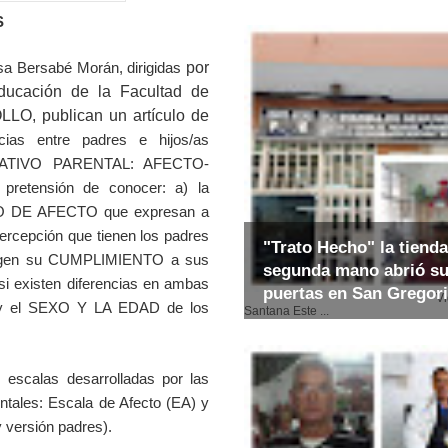
S
sa Bersabé Morán, dirigidas
por
Educación de la Facultad de
O, publican un artículo de
cias entre padres e hijos/as
UCATIVO PARENTAL: AFECTO-
tensión de conocer: a) la
ADO DE AFECTO que expresan a
percepción que tienen los padres
"Trato Hecho" la tienda
igen su CUMPLIMIENTO a sus
segunda mano abrió s
 si existen diferencias en ambas
puertas en San Gregor
Video: E
s y el SEXO Y LA EDAD de los
Santana Este ...
escalas desarrolladas por las
ntales: Escala de Afecto (EA) y
 versión padres).