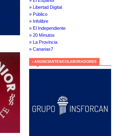
» El Español
» Libertad Digital
» Público
» Infolibre
» El Independiente
» 20 Minutos
» La Provincia
» Canarias7
• ANUNCIANTES/COLABORADORES