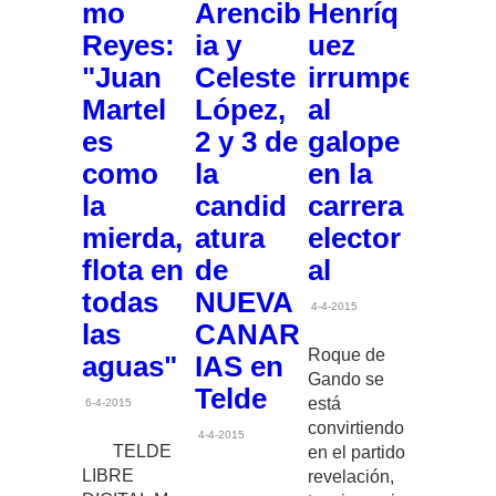
mo
Arencib
Henríq
Reyes:
ia y
uez
"Juan
Celeste
irrumpe
Martel
López,
al
es
2 y 3 de
galope
como
la
en la
la
candid
carrera
mierda,
atura
elector
flota en
de
al
todas
NUEVA
4-4-2015
las
CANAR
Roque de
aguas"
IAS en
Gando se
Telde
está
6-4-2015
convirtiendo
4-4-2015
TELDE
en el partido
LIBRE
revelación,