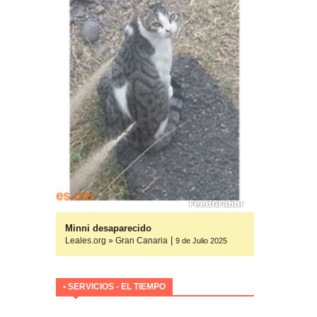
yuda
Minni desaparecido
|
Leales.org » Gran Canaria
ulio 2025
9 de Julio 2025
• SERVICIOS - EL TIEMPO