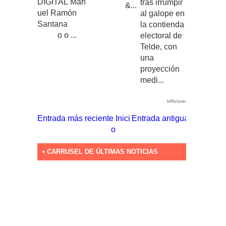
DIGITAL Man
tras irrumpir
&...
uel Ramón
al galope en
Santana
la contienda
o o ...
electoral de
Telde, con
una
proyección
medi...
bRelated
Entrada más reciente
Inici
Entrada antigua
o
• CARRUSEL DE ÚLTIMAS NOTICIAS