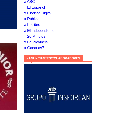
» ABC
» El Español
» Libertad Digital
» Público
» Infolibre
» El Independiente
» 20 Minutos
» La Provincia
» Canarias7
• ANUNCIANTES/COLABORADORES