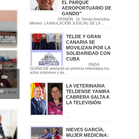
EL PARQUE
AEROPORTUARIO DE
GANDO"
OPINIÓN Dr. Tomás Arencibia
Mireles LA ANULACIÓN JUDICIAL DE LA ...
TELDE Y GRAN
CANARIA SE
MOVILIZAN POR LA
SOLIDARIDAD CON
CUBA
ONDA
GUANCHE adelantó en primicia imfomativa los
actos solenmes y de ...
 de
us
LA VETERINARIA
io
TELDENSE YANIRA
noc
CABRERA SALTA A
LA TELEVISIÓN
...
NIEVES GARCÍA,
MUJER MEDICINA: