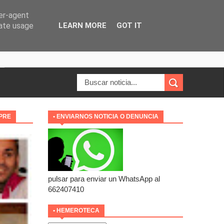
ser-agent
rate usage
LEARN MORE
GOT IT
MPRE
• ENVIARNOS NOTICIA O DENUNCIA
pulsar para enviar un WhatsApp al
662407410
• HEMEROTECA