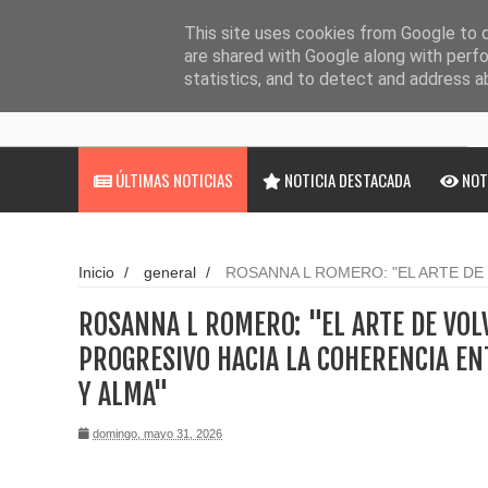
Noticias
Cargando...
This site uses cookies from Google to de
are shared with Google along with perfo
statistics, and to detect and address a
ÚLTIMAS NOTICIAS
NOTICIA DESTACADA
NOT
Inicio
/
general
/
ROSANNA L ROMERO: "EL ARTE DE 
PROGRESIVO HACIA LA COHERENCIA ENTRE CUERPO, M
ROSANNA L ROMERO: "EL ARTE DE VOLV
PROGRESIVO HACIA LA COHERENCIA E
Y ALMA"
domingo, mayo 31, 2026