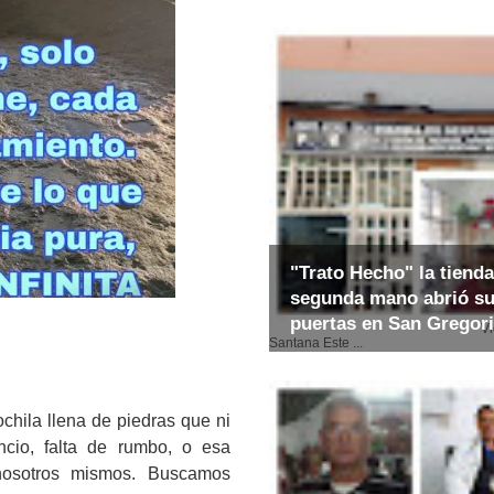
"Trato Hecho" la tienda
segunda mano abrió s
puertas en San Gregor
Video: E
Santana Este ...
chila llena de piedras que ni
cio, falta de rumbo, o esa
nosotros mismos. Buscamos