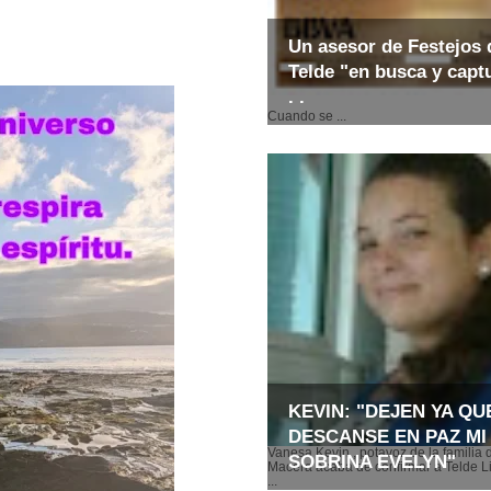
Un asesor de Festejos 
Telde "en busca y captu
. .
Cuando se ...
KEVIN: "DEJEN YA QU
DESCANSE EN PAZ MI
Vanesa Kevin , potavoz de la familia 
SOBRINA EVELYN"
Macera acaba de confirmar a Telde Li
...