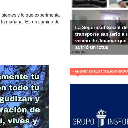
e sientes y lo que experimenta
a la mañana. Es un camino de
La Seguridad Social de
transporte sanitario a 
vecino de Jinámar que
sufrió un ictus
E
vecino del ...
• ANUNCIANTES / COLABORAD