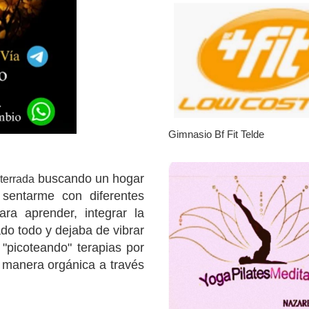
Gimnasio Bf Fit Telde
buscando un hogar
terrada
 sentarme con diferentes
ra aprender, integrar la
do todo y dejaba de vibrar
 "picoteando" terapias por
e manera orgánica a través
No tengo para alimentarl
|
Leales.org » Gran Canaria