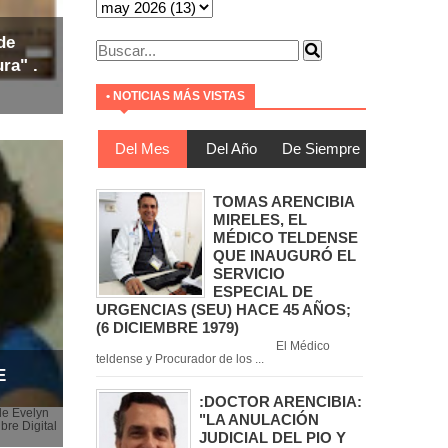
de
ra" .
• NOTICIAS MÁS VISTAS
Del Mes
Del Año
De Siempre
TOMAS ARENCIBIA
MIRELES, EL
MÉDICO TELDENSE
QUE INAUGURÓ EL
SERVICIO
ESPECIAL DE
URGENCIAS (SEU) HACE 45 AÑOS;
(6 DICIEMBRE 1979)
El Médico
teldense y Procurador de los ...
E
:DOCTOR ARENCIBIA:
de Evelyn
"LA ANULACIÓN
bre Digital
JUDICIAL DEL PIO Y