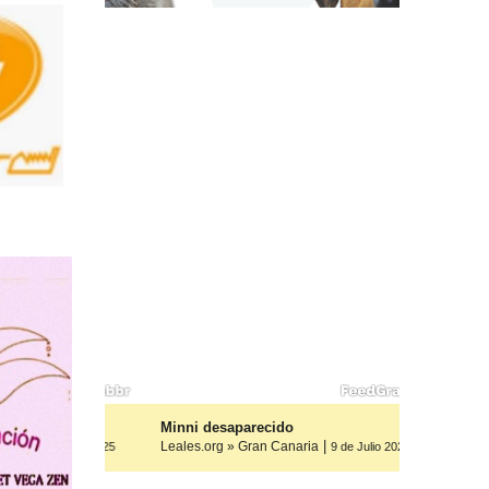
os, ayuda
Minni desaparecido
|
Leales.org » Gran Canaria
9 de Julio 2025
9 de Julio 2025