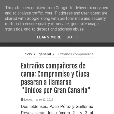
Noticias
Cargando...
This site uses cookies from Google to deliver its services
and to analyze traffic. Your IP address and user-agent are
shared with Google along with performance and security
metrics to ensure quality of service, generate usage
statistics, and to detect and address abuse.
LEARN MORE
GOT IT
Inicio
/
general
/
Extraños compañeros
de cama: Compromiso y Ciuca pasaran a
Extraños compañeros de
llamarse "Unidos por Gran Canaria"
cama: Compromiso y Ciuca
pasaran a llamarse
"Unidos por Gran Canaria"
jueves, marzo 12, 2015
Dos teldenses, Paco Pérez y Guillermo
Reyes serán los número 2 y 3 al