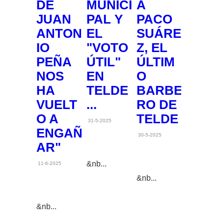
DE
MUNICI
A
JUAN
PAL Y
PACO
ANTON
EL
SUÁRE
IO
"VOTO
Z, EL
PEÑA
ÚTIL"
ÚLTIM
NOS
EN
O
HA
TELDE
BARBE
VUELT
...
RO DE
O A
TELDE
31-5-2025
ENGAÑ
30-5-2025
AR"
&nb...
11-6-2025
&nb...
&nb...