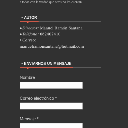
a todos con la verdad que otros no les cuentan.
• AUTOR
• Director:
Manuel Ramón Santana
• Teléfono:
662407410
• Correo:
manuelramonsantana@hotmail.com
• ENVIARNOS UN MENSAJE
Nombre
Correo electrónico
*
Mensaje
*