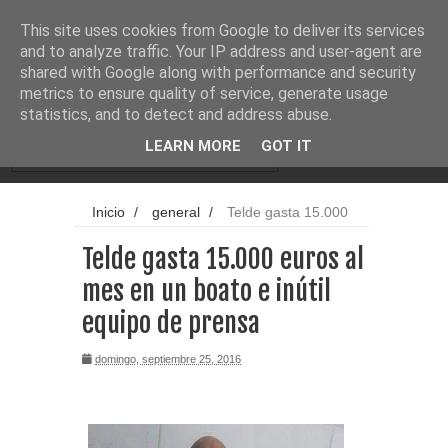
Noticias
Cargando...
This site uses cookies from Google to deliver its services
and to analyze traffic. Your IP address and user-agent are
shared with Google along with performance and security
metrics to ensure quality of service, generate usage
statistics, and to detect and address abuse.
LEARN MORE
GOT IT
Inicio
/
general
/
Telde gasta 15.000
euros al mes en un boato e inútil equipo de
Telde gasta 15.000 euros al
prensa
mes en un boato e inútil
equipo de prensa
domingo, septiembre 25, 2016