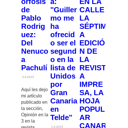
orfosis
a:
EN LA
de
"Guiller
CALLE
Pablo
mo me
LA
Rodrig
ha
SÉPTIM
uez:
ofrecid
A
Del
o ser el
EDICIÓ
Nenuco
segund
N DE
a
o en la
LA
Pachulí
lista de
REVIST
Unidos
A
3-4-2015
por
IMPRE
Aquí les dejo
Gran
SA, LA
mi artículo
Canaria
HOJA
publicado en
en
POPUL
la sección,
Opinión en la
Telde"
AR
3 en la
CANAR
revista
1-4-2015