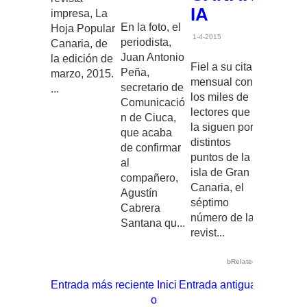
IA
impresa, La
En la foto, el
Hoja Popular
1-4-2015
periodista,
Canaria, de
Juan Antonio
la edición de
Fiel a su cita
Peña,
marzo, 2015.
mensual con
secretario de
...
los miles de
Comunicació
lectores que
n de Ciuca,
la siguen por
que acaba
distintos
de confirmar
puntos de la
al
isla de Gran
compañero,
Canaria, el
Agustín
séptimo
Cabrera
número de la
Santana qu...
revist...
bRelated
Entrada más reciente
Inici
Entrada antigua
o