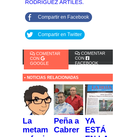
RODRÍGUEZ ARTILES.
Compartir en Facebook
Compartir en Twitter
COMENTAR
COMENTAR
CON
CON
FACEBOOK
GOOGLE
• NOTICIAS RELACIONADAS
La
Peña a
YA
metam
Cabrer
ESTÁ