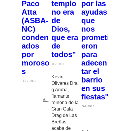
Paco
templo
por las
Atta
no era
ayudas
(ASBA-
de
que
NC)
Dios,
nos
conden
que era
prometi
ados
de
eron
por
todos"
para
moroso
adecen
8-7-2018
s
tar el
Kevin
barrio
11-7-2018
Olivares Dra
en sus
g Aruba,
fiestas"
flamante
&...
reinona de la
5-7-2018
Gran Gala
Drag de Las
Breñas
acaba de