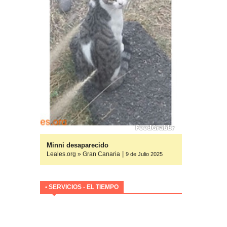
yuda
Minni desaparecido
|
Leales.org » Gran Canaria
ulio 2025
9 de Julio 2025
• SERVICIOS - EL TIEMPO