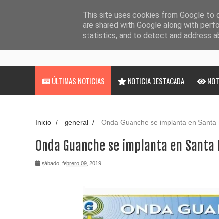
Noticias
Cargando...
This site uses cookies from Google to de
are shared with Google along with perfo
statistics, and to detect and address a
ÚLTIMAS NOTICIAS
NOTICIA DESTACADA
NOT
Inicio
/
general
/
Onda Guanche se implanta en Santa L
Onda Guanche se implanta en Santa L
sábado, febrero 09, 2019