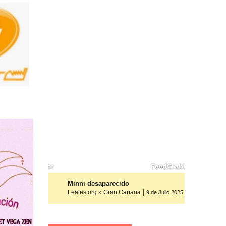
os, ayuda
Minni desaparecido
|
Leales.org » Gran Canaria
9 de Julio 2025
9 de Julio 2025