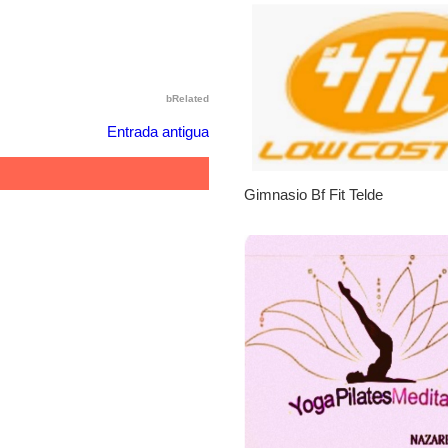
bRelated
Entrada antigua
Gimnasio Bf Fit Telde
No tengo para alimentarl
|
Leales.org » Gran Canaria