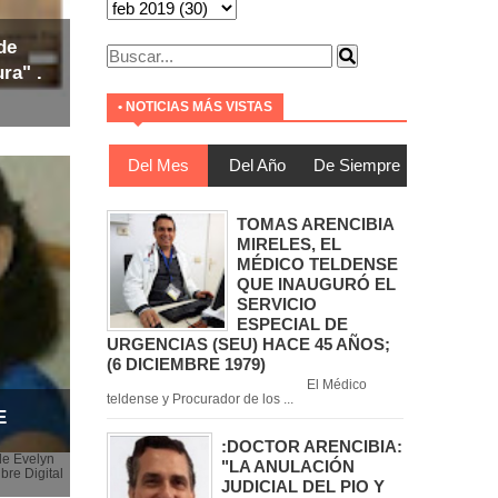
de
ra" .
• NOTICIAS MÁS VISTAS
Del Mes
Del Año
De Siempre
TOMAS ARENCIBIA
MIRELES, EL
MÉDICO TELDENSE
QUE INAUGURÓ EL
SERVICIO
ESPECIAL DE
URGENCIAS (SEU) HACE 45 AÑOS;
(6 DICIEMBRE 1979)
El Médico
teldense y Procurador de los ...
E
:DOCTOR ARENCIBIA:
de Evelyn
"LA ANULACIÓN
bre Digital
JUDICIAL DEL PIO Y