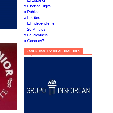
» El Español
» Libertad Digital
» Público
» Infolibre
» El Independiente
» 20 Minutos
» La Provincia
» Canarias7
• ANUNCIANTES/COLABORADORES