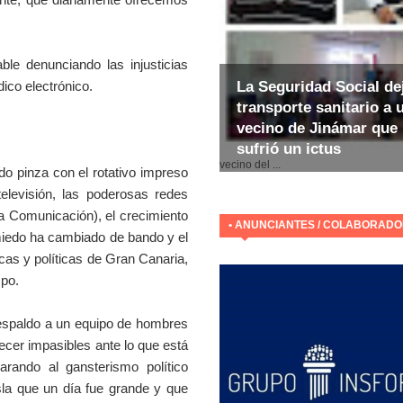
gable denunciando las injusticias
ódico electrónico.
La Seguridad Social de
transporte sanitario a 
vecino de Jinámar que
sufrió un ictus
E
vecino del ...
o pinza con el rotativo impreso
elevisión, las poderosas redes
la Comunicación), el crecimiento
• ANUNCIANTES / COLABORAD
l miedo ha cambiado de bando y el
cas y políticas de Gran Canaria,
mpo.
spaldo a un equipo de hombres
cer impasibles ante lo que está
ando al gansterismo político
sla que un día fue grande y que