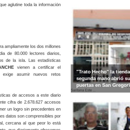
ue aglutine toda la información
era ampliamente los dos millones
ia de 80.000 lectores diarios,
os de la isla. Las estadísticas
ANCHE
vienen a certificar el
"Trato Hecho" la tienda
s exige asumir nuevos retos
segunda mano abrió s
puertas en San Gregor
Video: E
Santana Este ...
icas de accesos a este diario
ante cifra de 2.678.627 accesos
ner un logro sin precedentes en
tes datos son comprensibles por
al, cercana al que peor lo está
iente, que diariamente ofrecemos