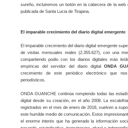
sureño, incluiremos un botón en la cabecera de la web q
publicada de Santa Lucia de Tirajana.
El imparable crecimiento del diario digital emergente
El imparable crecimiento del diario digital emergente sup
de visitas mensuales reales (2.355.627), con una med
compartiendo podio con los diarios digitales más leíd
empíricas del servidor del diario digital
ONDA GU
crecimiento de este periódico electrónico que no
periodísticos.
ONDA GUANCHE continúa rompiendo todas las estadíst
digital desde su creación, en el año 2008. La escalofri
registrados en el mes de enero de 2018, vuelven a supo
este humilde medio de comunicación. Estos impresionan
el enorme interés que ha generado la información soci
pasando, reivindicativa, transgresora, plural e independ