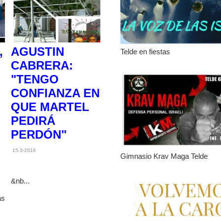
,
AGUSTIN
Telde en fiestas
CABRERA:
"TENGO
CONFIANZA EN
QUE MARTEL
PEDIRÁ
PERDÓN"
15-3-2016
Gimnasio Krav Maga Telde
&nb...
as