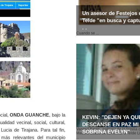
Un asesor de Festejos 
Telde "en busca y captu
. .
Cuando se ...
cial,
ONDA GUANCHE
, bajo la
KEVIN: "DEJEN YA QU
ualidad vecinal, social, cultural,
DESCANSE EN PAZ MI
Vanesa Kevin , potavoz de la familia 
ucia de Tirajana. Para tal fin,
SOBRINA EVELYN"
Macera acaba de confirmar a Telde Li
más relevantes del municipio
...