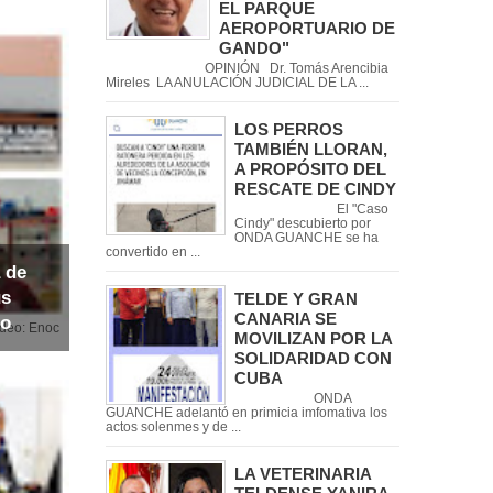
EL PARQUE
AEROPORTUARIO DE
GANDO"
OPINIÓN Dr. Tomás Arencibia
Mireles LA ANULACIÓN JUDICIAL DE LA ...
LOS PERROS
TAMBIÉN LLORAN,
A PROPÓSITO DEL
RESCATE DE CINDY
El "Caso
Cindy" descubierto por
ONDA GUANCHE se ha
convertido en ...
 de
us
TELDE Y GRAN
CANARIA SE
io
noc
MOVILIZAN POR LA
SOLIDARIDAD CON
CUBA
ONDA
GUANCHE adelantó en primicia imfomativa los
actos solenmes y de ...
LA VETERINARIA