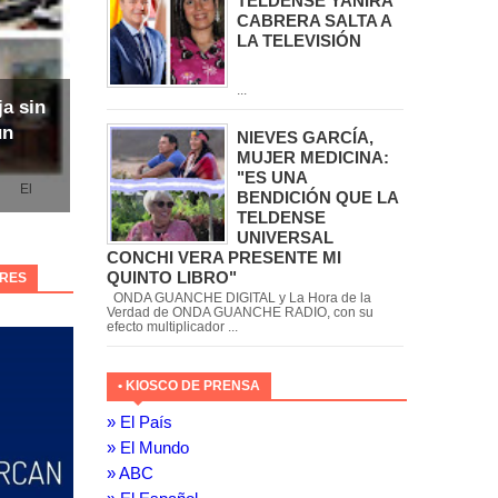
TELDENSE YANIRA
CABRERA SALTA A
LA TELEVISIÓN
...
ja sin
un
NIEVES GARCÍA,
MUJER MEDICINA:
"ES UNA
l
BENDICIÓN QUE LA
TELDENSE
UNIVERSAL
CONCHI VERA PRESENTE MI
QUINTO LIBRO"
ORES
ONDA GUANCHE DIGITAL y La Hora de la
Verdad de ONDA GUANCHE RADIO, con su
efecto multiplicador ...
• KIOSCO DE PRENSA
» El País
» El Mundo
» ABC