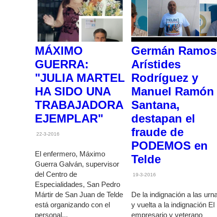
MÁXIMO
Germán Ramos
GUERRA:
Arístides
"JULIA MARTEL
Rodríguez y
HA SIDO UNA
Manuel Ramón
TRABAJADORA
Santana,
EJEMPLAR"
destapan el
fraude de
22-3-2016
PODEMOS en
El enfermero, Máximo
Telde
Guerra Galván, supervisor
del Centro de
19-3-2016
Especialidades, San Pedro
Mártir de San Juan de Telde
De la indignación a las urn
está organizando con el
y vuelta a la indignación El
personal...
empresario y veterano