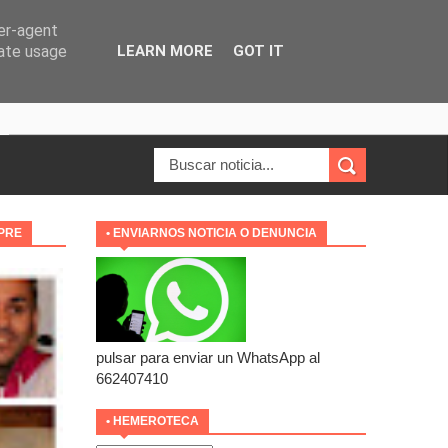
ser-agent
rate usage
LEARN MORE
GOT IT
MPRE
• ENVIARNOS NOTICIA O DENUNCIA
pulsar para enviar un WhatsApp al
662407410
• HEMEROTECA