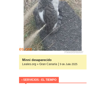
yuda
Minni desaparecido
|
Leales.org » Gran Canaria
ulio 2025
9 de Julio 2025
• SERVICIOS - EL TIEMPO