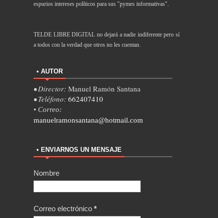
espurios intereses políticos para sus "pymes informativas".
TELDE LIBRE DIGITAL no dejará a nadie indiferente pero sí
a todos con la verdad que otros no les cuentan.
• AUTOR
• Director:
Manuel Ramón Santana
• Teléfono:
662407410
• Correo:
manuelramonsantana@hotmail.com
• ENVIARNOS UN MENSAJE
Nombre
Correo electrónico
*