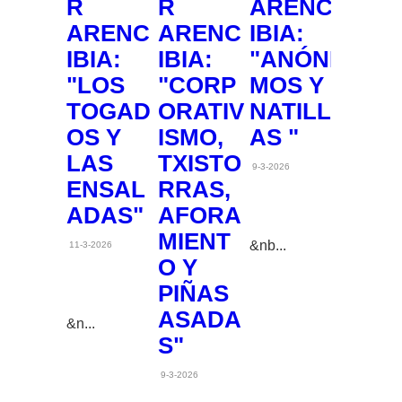
R
R
ARENC
ARENC
ARENC
IBIA:
IBIA:
IBIA:
"ANÓNI
"LOS
"CORP
MOS Y
TOGAD
ORATIV
NATILL
OS Y
ISMO,
AS "
LAS
TXISTO
9-3-2026
ENSAL
RRAS,
ADAS"
AFORA
MIENT
&nb...
11-3-2026
O Y
PIÑAS
ASADA
&n...
S"
9-3-2026