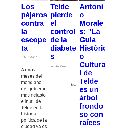
Los
Telde
Antoni
pájaros
pierde
o
contra
el
Morale
la
control
s: "La
escope
de la
Guía
ta
diabete
Históric
s
o
19-11-2016
Cultura
14-11-2016
A unos
l de
meses del
Telde
meridiano
&...
es un
del gobierno
mas nefasto
árbol
e inútil de
frondo
Telde en la
so con
historia
política de la
raíces
ciudad ya es