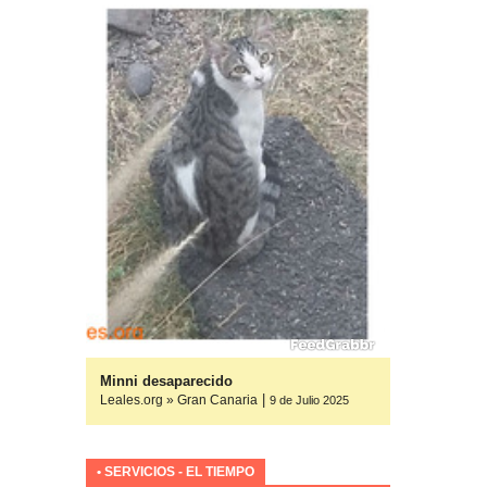
yuda
Minni desaparecido
|
Leales.org » Gran Canaria
ulio 2025
9 de Julio 2025
• SERVICIOS - EL TIEMPO