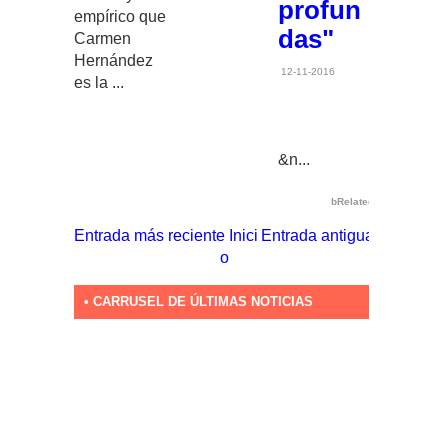
profun
empírico que
das"
Carmen
Hernández
12-11-2016
es la ...
&n...
bRelated
Entrada más reciente
Inici
Entrada antigua
o
• CARRUSEL DE ÚLTIMAS NOTICIAS